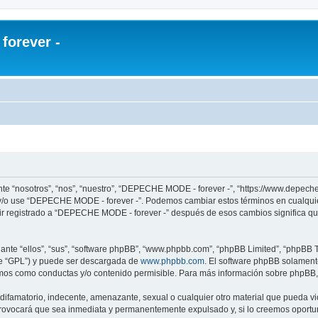
orever -
te “nosotros”, “nos”, “nuestro”, “DEPECHE MODE - forever -”, “https://www.depech
re y/o use “DEPECHE MODE - forever -”. Podemos cambiar estos términos en cualqui
uir registrado a “DEPECHE MODE - forever -” después de esos cambios significa q
nte “ellos”, “sus”, “software phpBB”, “www.phpbb.com”, “phpBB Limited”, “phpBB Te
te “GPL”) y puede ser descargada de
www.phpbb.com
. El software phpBB solamente
os como conductas y/o contenido permisible. Para más información sobre phpBB, p
 difamatorio, indecente, amenazante, sexual o cualquier otro material que pueda 
 provocará que sea inmediata y permanentemente expulsado y, si lo creemos oportuno