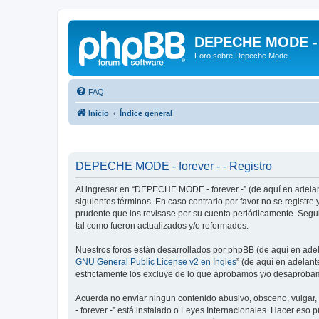
DEPECHE MODE - f
Foro sobre Depeche Mode
FAQ
Inicio
Índice general
DEPECHE MODE - forever - - Registro
Al ingresar en “DEPECHE MODE - forever -” (de aquí en adelan
siguientes términos. En caso contrario por favor no se regist
prudente que los revisase por su cuenta periódicamente. Seg
tal como fueron actualizados y/o reformados.
Nuestros foros están desarrollados por phpBB (de aquí en adela
GNU General Public License v2 en Ingles
” (de aquí en adelan
estrictamente los excluye de lo que aprobamos y/o desaprobam
Acuerda no enviar ningun contenido abusivo, obsceno, vulgar,
- forever -” está instalado o Leyes Internacionales. Hacer eso