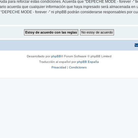
yuda para reforzar estas condiciones. Acuerda que “DEPECHE MODE - forever -” tien
rio acuerda que cualquier información que haya ingresado será almacenada en u
ni “DEPECHE MODE - forever -” ni phpBB podrán considerarse responsables por cua
Desarrollado por
phpBB
® Forum Software © phpBB Limited
Traducción al español por
phpBB España
Privacidad
|
Condiciones