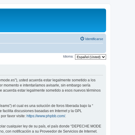
Identificarse
Idioma:
emode.es”), usted acuerda estar legalmente sometido a los
er momento e intentaríamos avisarle, sin embargo sería
ue acuerda estar legalmente sometido a esos nuevos términos
ams”) el cual es una solución de foros liberada bajo la “
 facilita discusiones basadas en Internet y la GPL
or favor visite:
https://www.phpbb.com/
.
violar cualquier ley de su país, el país donde “DEPECHE MODE
, con notificación a su Proveedor de Servicios de Internet.