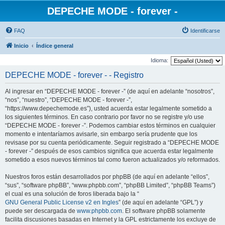
DEPECHE MODE - forever -
FAQ
Identificarse
Inicio
Índice general
Idioma:
DEPECHE MODE - forever - - Registro
Al ingresar en “DEPECHE MODE - forever -” (de aquí en adelante “nosotros”,
“nos”, “nuestro”, “DEPECHE MODE - forever -”,
“https://www.depechemode.es”), usted acuerda estar legalmente sometido a
los siguientes términos. En caso contrario por favor no se registre y/o use
“DEPECHE MODE - forever -”. Podemos cambiar estos términos en cualquier
momento e intentaríamos avisarle, sin embargo sería prudente que los
revisase por su cuenta periódicamente. Seguir registrado a “DEPECHE MODE
- forever -” después de esos cambios significa que acuerda estar legalmente
sometido a esos nuevos términos tal como fueron actualizados y/o reformados.
Nuestros foros están desarrollados por phpBB (de aquí en adelante “ellos”,
“sus”, “software phpBB”, “www.phpbb.com”, “phpBB Limited”, “phpBB Teams”)
el cual es una solución de foros liberada bajo la “
GNU General Public License v2 en Ingles
” (de aquí en adelante “GPL”) y
puede ser descargada de
www.phpbb.com
. El software phpBB solamente
facilita discusiones basadas en Internet y la GPL estrictamente los excluye de