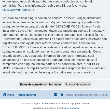
lo que aprobamos y/o desaprobamos como conductas y/o contenido
permisible. Para más información sobre phpBB, por favor visite:
https://www.phpbb.com/
.
Acuerda no enviar ningun contenido abusivo, obsceno, vulgar, difamatorio,
indecente, amenazante, sexual o cualquier otro material que pueda violar
cualquier ley de su país, el país donde “DEPECHE MODE - forever -” está
instalado o Leyes Internacionales. Hacer eso provocará que sea inmediata y
permanentemente expulsado y, si lo creemos oportuno, con notificación a su
Proveedor de Servicios de Internet. Las direcciones IP de todos los envíos son
registradas como ayuda para reforzar estas condiciones. Acuerda que
“DEPECHE MODE - forever -” tiene derecho a eliminar, editar, mover o cerrar
cualquier tema en cualquier momento que lo creamos conveniente. Como
usuario acuerda que cualquier información que haya ingresado será
almacenada en una base de datos. Dado que esta información no será
compartida con ninguna tercera parte sin su consentimiento, ni “DEPECHE
MODE - forever -” ni phpBB podrán considerarse responsables por cualquier
intento de hacking que conlleve a que los datos sean comprometidos.
Inicio
Índice general
Todos los horarios son
UTC+02:00
Desarrollado por
phpBB
® Forum Software © phpBB Limited
Traducción al español por
phpBB España