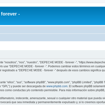
orever -
te “nosotros”, “nos”, “nuestro”, “DEPECHE MODE - forever -”, “https://www.depech
re y/o use “DEPECHE MODE - forever -”. Podemos cambiar estos términos en cualqui
uir registrado a “DEPECHE MODE - forever -” después de esos cambios significa q
nte “ellos”, “sus”, “software phpBB”, “www.phpbb.com”, “phpBB Limited”, “phpBB Te
te “GPL”) y puede ser descargada de
www.phpbb.com
. El software phpBB solamente
os como conductas y/o contenido permisible. Para más información sobre phpBB, p
 difamatorio, indecente, amenazante, sexual o cualquier otro material que pueda 
 provocará que sea inmediata y permanentemente expulsado y, si lo creemos oportuno