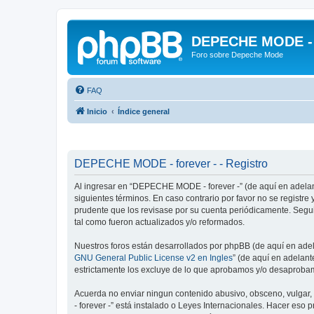
DEPECHE MODE - f
Foro sobre Depeche Mode
FAQ
Inicio
Índice general
DEPECHE MODE - forever - - Registro
Al ingresar en “DEPECHE MODE - forever -” (de aquí en adelan
siguientes términos. En caso contrario por favor no se regist
prudente que los revisase por su cuenta periódicamente. Seg
tal como fueron actualizados y/o reformados.
Nuestros foros están desarrollados por phpBB (de aquí en adela
GNU General Public License v2 en Ingles
” (de aquí en adelan
estrictamente los excluye de lo que aprobamos y/o desaprobam
Acuerda no enviar ningun contenido abusivo, obsceno, vulgar,
- forever -” está instalado o Leyes Internacionales. Hacer eso