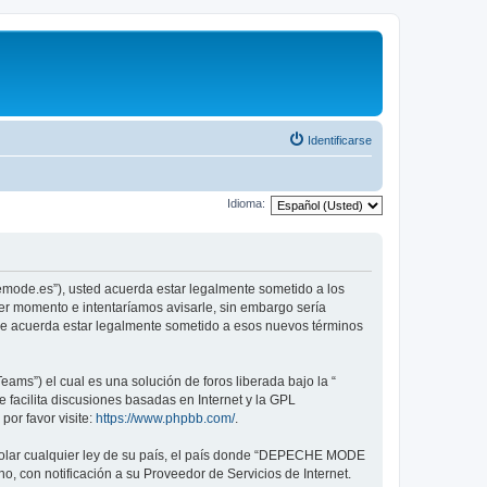
Identificarse
Idioma:
emode.es”), usted acuerda estar legalmente sometido a los
er momento e intentaríamos avisarle, sin embargo sería
ue acuerda estar legalmente sometido a esos nuevos términos
ams”) el cual es una solución de foros liberada bajo la “
 facilita discusiones basadas en Internet y la GPL
or favor visite:
https://www.phpbb.com/
.
violar cualquier ley de su país, el país donde “DEPECHE MODE
, con notificación a su Proveedor de Servicios de Internet.