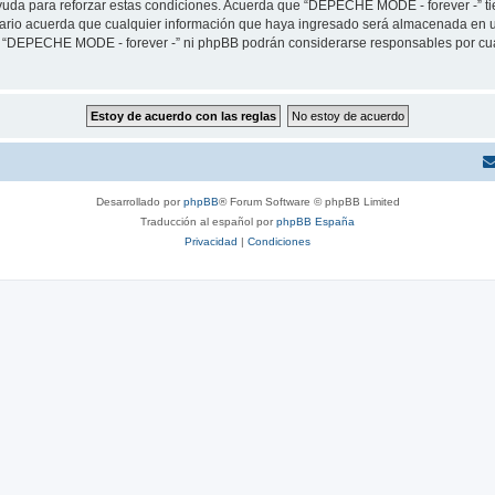
yuda para reforzar estas condiciones. Acuerda que “DEPECHE MODE - forever -” tien
rio acuerda que cualquier información que haya ingresado será almacenada en u
ni “DEPECHE MODE - forever -” ni phpBB podrán considerarse responsables por cua
Desarrollado por
phpBB
® Forum Software © phpBB Limited
Traducción al español por
phpBB España
Privacidad
|
Condiciones