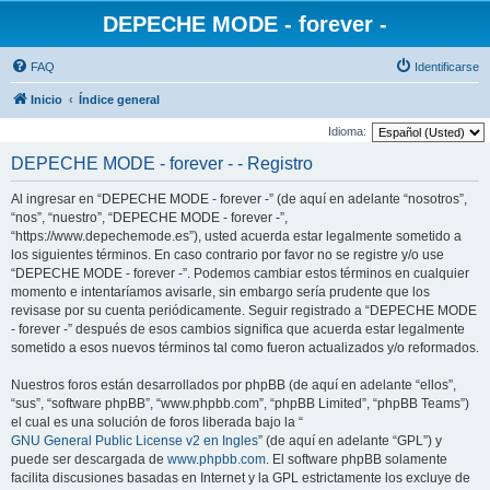
DEPECHE MODE - forever -
FAQ
Identificarse
Inicio
Índice general
Idioma:
DEPECHE MODE - forever - - Registro
Al ingresar en “DEPECHE MODE - forever -” (de aquí en adelante “nosotros”,
“nos”, “nuestro”, “DEPECHE MODE - forever -”,
“https://www.depechemode.es”), usted acuerda estar legalmente sometido a
los siguientes términos. En caso contrario por favor no se registre y/o use
“DEPECHE MODE - forever -”. Podemos cambiar estos términos en cualquier
momento e intentaríamos avisarle, sin embargo sería prudente que los
revisase por su cuenta periódicamente. Seguir registrado a “DEPECHE MODE
- forever -” después de esos cambios significa que acuerda estar legalmente
sometido a esos nuevos términos tal como fueron actualizados y/o reformados.
Nuestros foros están desarrollados por phpBB (de aquí en adelante “ellos”,
“sus”, “software phpBB”, “www.phpbb.com”, “phpBB Limited”, “phpBB Teams”)
el cual es una solución de foros liberada bajo la “
GNU General Public License v2 en Ingles
” (de aquí en adelante “GPL”) y
puede ser descargada de
www.phpbb.com
. El software phpBB solamente
facilita discusiones basadas en Internet y la GPL estrictamente los excluye de