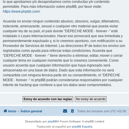
lo que aprobamos y/o desaprobamos como conductas y/o contenido
permisible. Para más información sobre phpBB, por favor visite:
https://www.phpbb.com/
.
Acuerda no enviar ningun contenido abusivo, obsceno, vulgar, difamatorio,
indecente, amenazante, sexual o cualquier otro material que pueda violar
cualquier ley de su país, el país donde “DEPECHE MODE - forever -” está
instalado o Leyes Internacionales. Hacer eso provocará que sea inmediata y
permanentemente expulsado y, si lo creemos oportuno, con notificación a su
Proveedor de Servicios de Internet. Las direcciones IP de todos los envíos son
registradas como ayuda para reforzar estas condiciones. Acuerda que
“DEPECHE MODE - forever -” tiene derecho a eliminar, editar, mover o cerrar
cualquier tema en cualquier momento que lo creamos conveniente. Como
usuario acuerda que cualquier información que haya ingresado será
almacenada en una base de datos. Dado que esta información no será
compartida con ninguna tercera parte sin su consentimiento, ni “DEPECHE
MODE - forever -” ni phpBB podrán considerarse responsables por cualquier
intento de hacking que conlleve a que los datos sean comprometidos.
Inicio
Índice general
Todos los horarios son
UTC+02:00
Desarrollado por
phpBB
® Forum Software © phpBB Limited
Traducción al español por
phpBB España