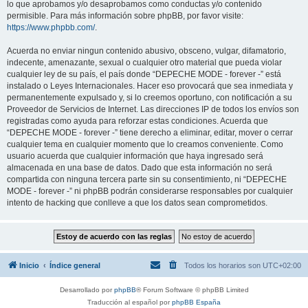
lo que aprobamos y/o desaprobamos como conductas y/o contenido
permisible. Para más información sobre phpBB, por favor visite:
https://www.phpbb.com/
.
Acuerda no enviar ningun contenido abusivo, obsceno, vulgar, difamatorio,
indecente, amenazante, sexual o cualquier otro material que pueda violar
cualquier ley de su país, el país donde “DEPECHE MODE - forever -” está
instalado o Leyes Internacionales. Hacer eso provocará que sea inmediata y
permanentemente expulsado y, si lo creemos oportuno, con notificación a su
Proveedor de Servicios de Internet. Las direcciones IP de todos los envíos son
registradas como ayuda para reforzar estas condiciones. Acuerda que
“DEPECHE MODE - forever -” tiene derecho a eliminar, editar, mover o cerrar
cualquier tema en cualquier momento que lo creamos conveniente. Como
usuario acuerda que cualquier información que haya ingresado será
almacenada en una base de datos. Dado que esta información no será
compartida con ninguna tercera parte sin su consentimiento, ni “DEPECHE
MODE - forever -” ni phpBB podrán considerarse responsables por cualquier
intento de hacking que conlleve a que los datos sean comprometidos.
Inicio
Índice general
Todos los horarios son
UTC+02:00
Desarrollado por
phpBB
® Forum Software © phpBB Limited
Traducción al español por
phpBB España