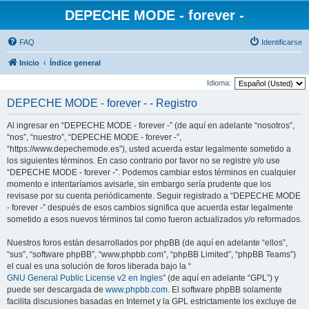
DEPECHE MODE - forever -
FAQ
Identificarse
Inicio
Índice general
Idioma:
DEPECHE MODE - forever - - Registro
Al ingresar en “DEPECHE MODE - forever -” (de aquí en adelante “nosotros”,
“nos”, “nuestro”, “DEPECHE MODE - forever -”,
“https://www.depechemode.es”), usted acuerda estar legalmente sometido a
los siguientes términos. En caso contrario por favor no se registre y/o use
“DEPECHE MODE - forever -”. Podemos cambiar estos términos en cualquier
momento e intentaríamos avisarle, sin embargo sería prudente que los
revisase por su cuenta periódicamente. Seguir registrado a “DEPECHE MODE
- forever -” después de esos cambios significa que acuerda estar legalmente
sometido a esos nuevos términos tal como fueron actualizados y/o reformados.
Nuestros foros están desarrollados por phpBB (de aquí en adelante “ellos”,
“sus”, “software phpBB”, “www.phpbb.com”, “phpBB Limited”, “phpBB Teams”)
el cual es una solución de foros liberada bajo la “
GNU General Public License v2 en Ingles
” (de aquí en adelante “GPL”) y
puede ser descargada de
www.phpbb.com
. El software phpBB solamente
facilita discusiones basadas en Internet y la GPL estrictamente los excluye de