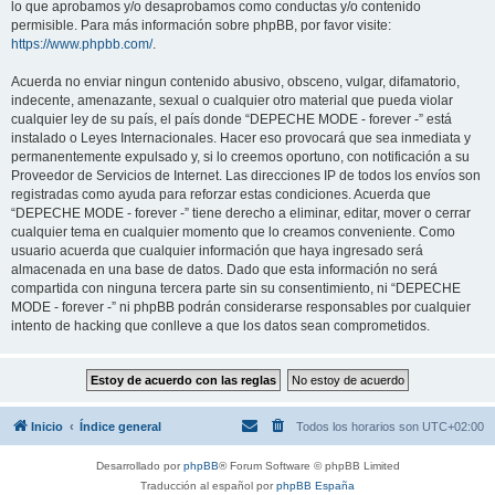
lo que aprobamos y/o desaprobamos como conductas y/o contenido
permisible. Para más información sobre phpBB, por favor visite:
https://www.phpbb.com/
.
Acuerda no enviar ningun contenido abusivo, obsceno, vulgar, difamatorio,
indecente, amenazante, sexual o cualquier otro material que pueda violar
cualquier ley de su país, el país donde “DEPECHE MODE - forever -” está
instalado o Leyes Internacionales. Hacer eso provocará que sea inmediata y
permanentemente expulsado y, si lo creemos oportuno, con notificación a su
Proveedor de Servicios de Internet. Las direcciones IP de todos los envíos son
registradas como ayuda para reforzar estas condiciones. Acuerda que
“DEPECHE MODE - forever -” tiene derecho a eliminar, editar, mover o cerrar
cualquier tema en cualquier momento que lo creamos conveniente. Como
usuario acuerda que cualquier información que haya ingresado será
almacenada en una base de datos. Dado que esta información no será
compartida con ninguna tercera parte sin su consentimiento, ni “DEPECHE
MODE - forever -” ni phpBB podrán considerarse responsables por cualquier
intento de hacking que conlleve a que los datos sean comprometidos.
Inicio
Índice general
Todos los horarios son
UTC+02:00
Desarrollado por
phpBB
® Forum Software © phpBB Limited
Traducción al español por
phpBB España