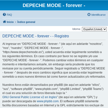
DEPECHE MODE - forever -
FAQ
Identificarse
Inicio
Índice general
Idioma:
DEPECHE MODE - forever - - Registro
Al ingresar en “DEPECHE MODE - forever -” (de aquí en adelante “nosotros”,
“nos”, “nuestro”, “DEPECHE MODE - forever -”,
“https://www.depechemode.es”), usted acuerda estar legalmente sometido a
los siguientes términos. En caso contrario por favor no se registre y/o use
“DEPECHE MODE - forever -”. Podemos cambiar estos términos en cualquier
momento e intentaríamos avisarle, sin embargo sería prudente que los
revisase por su cuenta periódicamente. Seguir registrado a “DEPECHE MODE
- forever -” después de esos cambios significa que acuerda estar legalmente
sometido a esos nuevos términos tal como fueron actualizados y/o reformados.
Nuestros foros están desarrollados por phpBB (de aquí en adelante “ellos”,
“sus”, “software phpBB”, “www.phpbb.com”, “phpBB Limited”, “phpBB Teams”)
el cual es una solución de foros liberada bajo la “
GNU General Public License v2 en Ingles
” (de aquí en adelante “GPL”) y
puede ser descargada de
www.phpbb.com
. El software phpBB solamente
facilita discusiones basadas en Internet y la GPL estrictamente los excluye de