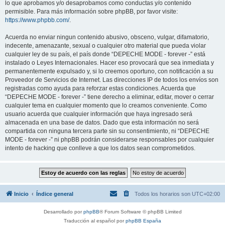
lo que aprobamos y/o desaprobamos como conductas y/o contenido
permisible. Para más información sobre phpBB, por favor visite:
https://www.phpbb.com/
.
Acuerda no enviar ningun contenido abusivo, obsceno, vulgar, difamatorio,
indecente, amenazante, sexual o cualquier otro material que pueda violar
cualquier ley de su país, el país donde “DEPECHE MODE - forever -” está
instalado o Leyes Internacionales. Hacer eso provocará que sea inmediata y
permanentemente expulsado y, si lo creemos oportuno, con notificación a su
Proveedor de Servicios de Internet. Las direcciones IP de todos los envíos son
registradas como ayuda para reforzar estas condiciones. Acuerda que
“DEPECHE MODE - forever -” tiene derecho a eliminar, editar, mover o cerrar
cualquier tema en cualquier momento que lo creamos conveniente. Como
usuario acuerda que cualquier información que haya ingresado será
almacenada en una base de datos. Dado que esta información no será
compartida con ninguna tercera parte sin su consentimiento, ni “DEPECHE
MODE - forever -” ni phpBB podrán considerarse responsables por cualquier
intento de hacking que conlleve a que los datos sean comprometidos.
Inicio
Índice general
Todos los horarios son
UTC+02:00
Desarrollado por
phpBB
® Forum Software © phpBB Limited
Traducción al español por
phpBB España