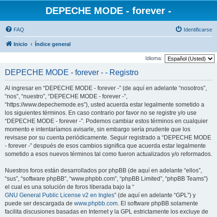
DEPECHE MODE - forever -
FAQ
Identificarse
Inicio
Índice general
Idioma:
DEPECHE MODE - forever - - Registro
Al ingresar en “DEPECHE MODE - forever -” (de aquí en adelante “nosotros”,
“nos”, “nuestro”, “DEPECHE MODE - forever -”,
“https://www.depechemode.es”), usted acuerda estar legalmente sometido a
los siguientes términos. En caso contrario por favor no se registre y/o use
“DEPECHE MODE - forever -”. Podemos cambiar estos términos en cualquier
momento e intentaríamos avisarle, sin embargo sería prudente que los
revisase por su cuenta periódicamente. Seguir registrado a “DEPECHE MODE
- forever -” después de esos cambios significa que acuerda estar legalmente
sometido a esos nuevos términos tal como fueron actualizados y/o reformados.
Nuestros foros están desarrollados por phpBB (de aquí en adelante “ellos”,
“sus”, “software phpBB”, “www.phpbb.com”, “phpBB Limited”, “phpBB Teams”)
el cual es una solución de foros liberada bajo la “
GNU General Public License v2 en Ingles
” (de aquí en adelante “GPL”) y
puede ser descargada de
www.phpbb.com
. El software phpBB solamente
facilita discusiones basadas en Internet y la GPL estrictamente los excluye de