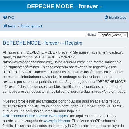
DEPECHE MODE - forever -
FAQ
Identificarse
Inicio
Índice general
Idioma:
DEPECHE MODE - forever - - Registro
Al ingresar en “DEPECHE MODE - forever -” (de aquí en adelante “nosotros”,
“nos”, “nuestro”, “DEPECHE MODE - forever -”,
“https://www.depechemode.es”), usted acuerda estar legalmente sometido a
los siguientes términos. En caso contrario por favor no se registre y/o use
“DEPECHE MODE - forever -”. Podemos cambiar estos términos en cualquier
momento e intentaríamos avisarle, sin embargo sería prudente que los
revisase por su cuenta periódicamente. Seguir registrado a “DEPECHE MODE
- forever -” después de esos cambios significa que acuerda estar legalmente
sometido a esos nuevos términos tal como fueron actualizados y/o reformados.
Nuestros foros están desarrollados por phpBB (de aquí en adelante “ellos”,
“sus”, “software phpBB”, “www.phpbb.com”, “phpBB Limited”, “phpBB Teams”)
el cual es una solución de foros liberada bajo la “
GNU General Public License v2 en Ingles
” (de aquí en adelante “GPL”) y
puede ser descargada de
www.phpbb.com
. El software phpBB solamente
facilita discusiones basadas en Internet y la GPL estrictamente los excluye de