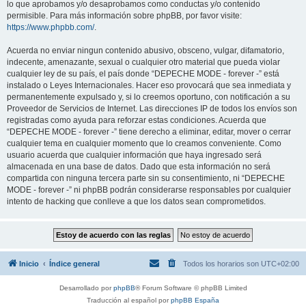
lo que aprobamos y/o desaprobamos como conductas y/o contenido
permisible. Para más información sobre phpBB, por favor visite:
https://www.phpbb.com/
.
Acuerda no enviar ningun contenido abusivo, obsceno, vulgar, difamatorio,
indecente, amenazante, sexual o cualquier otro material que pueda violar
cualquier ley de su país, el país donde “DEPECHE MODE - forever -” está
instalado o Leyes Internacionales. Hacer eso provocará que sea inmediata y
permanentemente expulsado y, si lo creemos oportuno, con notificación a su
Proveedor de Servicios de Internet. Las direcciones IP de todos los envíos son
registradas como ayuda para reforzar estas condiciones. Acuerda que
“DEPECHE MODE - forever -” tiene derecho a eliminar, editar, mover o cerrar
cualquier tema en cualquier momento que lo creamos conveniente. Como
usuario acuerda que cualquier información que haya ingresado será
almacenada en una base de datos. Dado que esta información no será
compartida con ninguna tercera parte sin su consentimiento, ni “DEPECHE
MODE - forever -” ni phpBB podrán considerarse responsables por cualquier
intento de hacking que conlleve a que los datos sean comprometidos.
Inicio
Índice general
Todos los horarios son
UTC+02:00
Desarrollado por
phpBB
® Forum Software © phpBB Limited
Traducción al español por
phpBB España