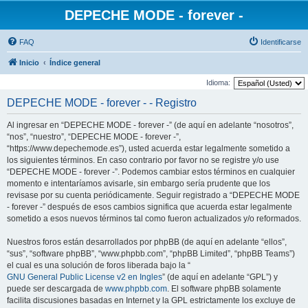
DEPECHE MODE - forever -
FAQ
Identificarse
Inicio
Índice general
Idioma:
DEPECHE MODE - forever - - Registro
Al ingresar en “DEPECHE MODE - forever -” (de aquí en adelante “nosotros”,
“nos”, “nuestro”, “DEPECHE MODE - forever -”,
“https://www.depechemode.es”), usted acuerda estar legalmente sometido a
los siguientes términos. En caso contrario por favor no se registre y/o use
“DEPECHE MODE - forever -”. Podemos cambiar estos términos en cualquier
momento e intentaríamos avisarle, sin embargo sería prudente que los
revisase por su cuenta periódicamente. Seguir registrado a “DEPECHE MODE
- forever -” después de esos cambios significa que acuerda estar legalmente
sometido a esos nuevos términos tal como fueron actualizados y/o reformados.
Nuestros foros están desarrollados por phpBB (de aquí en adelante “ellos”,
“sus”, “software phpBB”, “www.phpbb.com”, “phpBB Limited”, “phpBB Teams”)
el cual es una solución de foros liberada bajo la “
GNU General Public License v2 en Ingles
” (de aquí en adelante “GPL”) y
puede ser descargada de
www.phpbb.com
. El software phpBB solamente
facilita discusiones basadas en Internet y la GPL estrictamente los excluye de