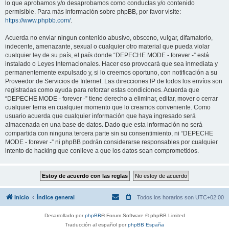
lo que aprobamos y/o desaprobamos como conductas y/o contenido
permisible. Para más información sobre phpBB, por favor visite:
https://www.phpbb.com/
.
Acuerda no enviar ningun contenido abusivo, obsceno, vulgar, difamatorio,
indecente, amenazante, sexual o cualquier otro material que pueda violar
cualquier ley de su país, el país donde “DEPECHE MODE - forever -” está
instalado o Leyes Internacionales. Hacer eso provocará que sea inmediata y
permanentemente expulsado y, si lo creemos oportuno, con notificación a su
Proveedor de Servicios de Internet. Las direcciones IP de todos los envíos son
registradas como ayuda para reforzar estas condiciones. Acuerda que
“DEPECHE MODE - forever -” tiene derecho a eliminar, editar, mover o cerrar
cualquier tema en cualquier momento que lo creamos conveniente. Como
usuario acuerda que cualquier información que haya ingresado será
almacenada en una base de datos. Dado que esta información no será
compartida con ninguna tercera parte sin su consentimiento, ni “DEPECHE
MODE - forever -” ni phpBB podrán considerarse responsables por cualquier
intento de hacking que conlleve a que los datos sean comprometidos.
Inicio
Índice general
Todos los horarios son
UTC+02:00
Desarrollado por
phpBB
® Forum Software © phpBB Limited
Traducción al español por
phpBB España