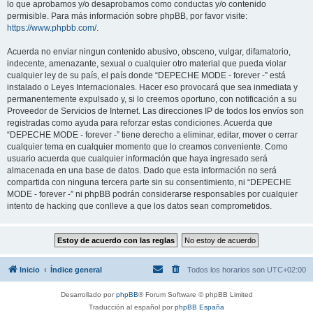
lo que aprobamos y/o desaprobamos como conductas y/o contenido
permisible. Para más información sobre phpBB, por favor visite:
https://www.phpbb.com/
.
Acuerda no enviar ningun contenido abusivo, obsceno, vulgar, difamatorio,
indecente, amenazante, sexual o cualquier otro material que pueda violar
cualquier ley de su país, el país donde “DEPECHE MODE - forever -” está
instalado o Leyes Internacionales. Hacer eso provocará que sea inmediata y
permanentemente expulsado y, si lo creemos oportuno, con notificación a su
Proveedor de Servicios de Internet. Las direcciones IP de todos los envíos son
registradas como ayuda para reforzar estas condiciones. Acuerda que
“DEPECHE MODE - forever -” tiene derecho a eliminar, editar, mover o cerrar
cualquier tema en cualquier momento que lo creamos conveniente. Como
usuario acuerda que cualquier información que haya ingresado será
almacenada en una base de datos. Dado que esta información no será
compartida con ninguna tercera parte sin su consentimiento, ni “DEPECHE
MODE - forever -” ni phpBB podrán considerarse responsables por cualquier
intento de hacking que conlleve a que los datos sean comprometidos.
Inicio
Índice general
Todos los horarios son
UTC+02:00
Desarrollado por
phpBB
® Forum Software © phpBB Limited
Traducción al español por
phpBB España