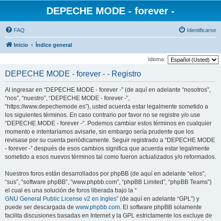
DEPECHE MODE - forever -
FAQ
Identificarse
Inicio
Índice general
Idioma:
DEPECHE MODE - forever - - Registro
Al ingresar en “DEPECHE MODE - forever -” (de aquí en adelante “nosotros”,
“nos”, “nuestro”, “DEPECHE MODE - forever -”,
“https://www.depechemode.es”), usted acuerda estar legalmente sometido a
los siguientes términos. En caso contrario por favor no se registre y/o use
“DEPECHE MODE - forever -”. Podemos cambiar estos términos en cualquier
momento e intentaríamos avisarle, sin embargo sería prudente que los
revisase por su cuenta periódicamente. Seguir registrado a “DEPECHE MODE
- forever -” después de esos cambios significa que acuerda estar legalmente
sometido a esos nuevos términos tal como fueron actualizados y/o reformados.
Nuestros foros están desarrollados por phpBB (de aquí en adelante “ellos”,
“sus”, “software phpBB”, “www.phpbb.com”, “phpBB Limited”, “phpBB Teams”)
el cual es una solución de foros liberada bajo la “
GNU General Public License v2 en Ingles
” (de aquí en adelante “GPL”) y
puede ser descargada de
www.phpbb.com
. El software phpBB solamente
facilita discusiones basadas en Internet y la GPL estrictamente los excluye de