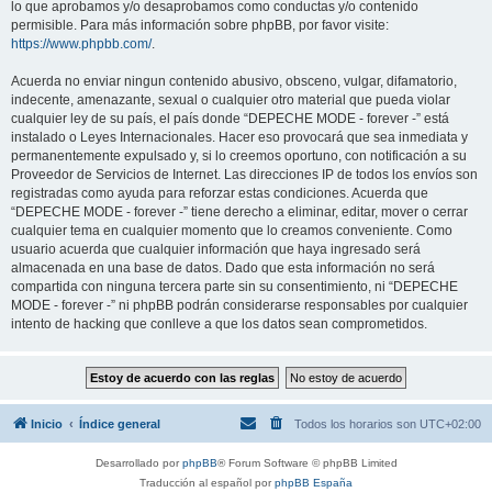
lo que aprobamos y/o desaprobamos como conductas y/o contenido
permisible. Para más información sobre phpBB, por favor visite:
https://www.phpbb.com/
.
Acuerda no enviar ningun contenido abusivo, obsceno, vulgar, difamatorio,
indecente, amenazante, sexual o cualquier otro material que pueda violar
cualquier ley de su país, el país donde “DEPECHE MODE - forever -” está
instalado o Leyes Internacionales. Hacer eso provocará que sea inmediata y
permanentemente expulsado y, si lo creemos oportuno, con notificación a su
Proveedor de Servicios de Internet. Las direcciones IP de todos los envíos son
registradas como ayuda para reforzar estas condiciones. Acuerda que
“DEPECHE MODE - forever -” tiene derecho a eliminar, editar, mover o cerrar
cualquier tema en cualquier momento que lo creamos conveniente. Como
usuario acuerda que cualquier información que haya ingresado será
almacenada en una base de datos. Dado que esta información no será
compartida con ninguna tercera parte sin su consentimiento, ni “DEPECHE
MODE - forever -” ni phpBB podrán considerarse responsables por cualquier
intento de hacking que conlleve a que los datos sean comprometidos.
Inicio
Índice general
Todos los horarios son
UTC+02:00
Desarrollado por
phpBB
® Forum Software © phpBB Limited
Traducción al español por
phpBB España