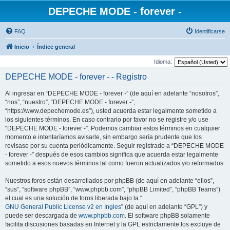
DEPECHE MODE - forever -
FAQ
Identificarse
Inicio
Índice general
Idioma:
DEPECHE MODE - forever - - Registro
Al ingresar en “DEPECHE MODE - forever -” (de aquí en adelante “nosotros”,
“nos”, “nuestro”, “DEPECHE MODE - forever -”,
“https://www.depechemode.es”), usted acuerda estar legalmente sometido a
los siguientes términos. En caso contrario por favor no se registre y/o use
“DEPECHE MODE - forever -”. Podemos cambiar estos términos en cualquier
momento e intentaríamos avisarle, sin embargo sería prudente que los
revisase por su cuenta periódicamente. Seguir registrado a “DEPECHE MODE
- forever -” después de esos cambios significa que acuerda estar legalmente
sometido a esos nuevos términos tal como fueron actualizados y/o reformados.
Nuestros foros están desarrollados por phpBB (de aquí en adelante “ellos”,
“sus”, “software phpBB”, “www.phpbb.com”, “phpBB Limited”, “phpBB Teams”)
el cual es una solución de foros liberada bajo la “
GNU General Public License v2 en Ingles
” (de aquí en adelante “GPL”) y
puede ser descargada de
www.phpbb.com
. El software phpBB solamente
facilita discusiones basadas en Internet y la GPL estrictamente los excluye de