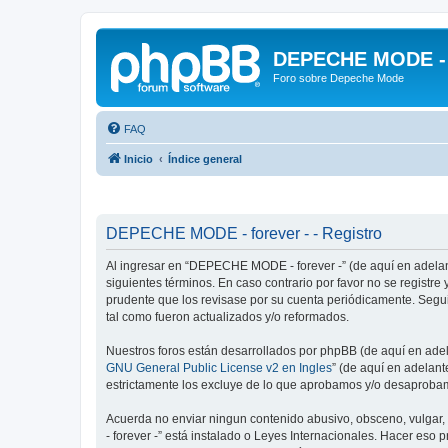
DEPECHE MODE - f
Foro sobre Depeche Mode
FAQ
Inicio
Índice general
DEPECHE MODE - forever - - Registro
Al ingresar en “DEPECHE MODE - forever -” (de aquí en adelan
siguientes términos. En caso contrario por favor no se regist
prudente que los revisase por su cuenta periódicamente. Seg
tal como fueron actualizados y/o reformados.
Nuestros foros están desarrollados por phpBB (de aquí en adela
GNU General Public License v2 en Ingles
” (de aquí en adelan
estrictamente los excluye de lo que aprobamos y/o desaprobam
Acuerda no enviar ningun contenido abusivo, obsceno, vulgar,
- forever -” está instalado o Leyes Internacionales. Hacer eso