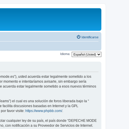
Identificarse
Idioma:
emode.es”), usted acuerda estar legalmente sometido a los
er momento e intentaríamos avisarle, sin embargo sería
ue acuerda estar legalmente sometido a esos nuevos términos
ams”) el cual es una solución de foros liberada bajo la “
 facilita discusiones basadas en Internet y la GPL
or favor visite:
https://www.phpbb.com/
.
violar cualquier ley de su país, el país donde “DEPECHE MODE
, con notificación a su Proveedor de Servicios de Internet.