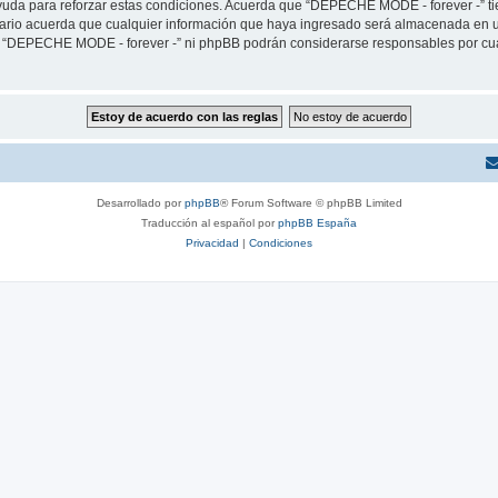
yuda para reforzar estas condiciones. Acuerda que “DEPECHE MODE - forever -” tien
rio acuerda que cualquier información que haya ingresado será almacenada en u
ni “DEPECHE MODE - forever -” ni phpBB podrán considerarse responsables por cua
Desarrollado por
phpBB
® Forum Software © phpBB Limited
Traducción al español por
phpBB España
Privacidad
|
Condiciones