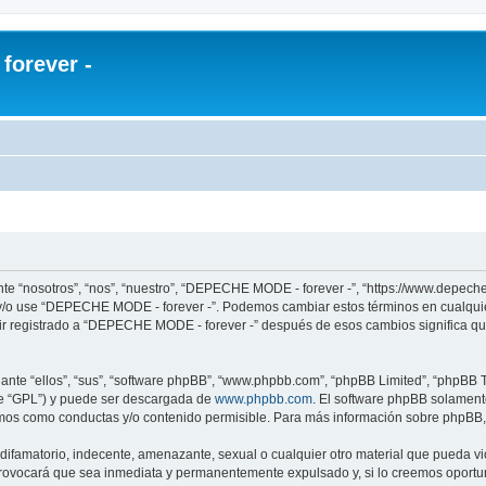
orever -
te “nosotros”, “nos”, “nuestro”, “DEPECHE MODE - forever -”, “https://www.depech
re y/o use “DEPECHE MODE - forever -”. Podemos cambiar estos términos en cualqui
uir registrado a “DEPECHE MODE - forever -” después de esos cambios significa q
nte “ellos”, “sus”, “software phpBB”, “www.phpbb.com”, “phpBB Limited”, “phpBB Te
te “GPL”) y puede ser descargada de
www.phpbb.com
. El software phpBB solamente
os como conductas y/o contenido permisible. Para más información sobre phpBB, p
 difamatorio, indecente, amenazante, sexual o cualquier otro material que pueda 
 provocará que sea inmediata y permanentemente expulsado y, si lo creemos oportuno