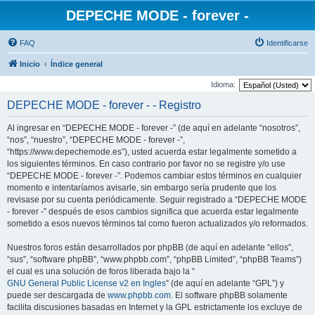
DEPECHE MODE - forever -
FAQ
Identificarse
Inicio
Índice general
Idioma:
DEPECHE MODE - forever - - Registro
Al ingresar en “DEPECHE MODE - forever -” (de aquí en adelante “nosotros”,
“nos”, “nuestro”, “DEPECHE MODE - forever -”,
“https://www.depechemode.es”), usted acuerda estar legalmente sometido a
los siguientes términos. En caso contrario por favor no se registre y/o use
“DEPECHE MODE - forever -”. Podemos cambiar estos términos en cualquier
momento e intentaríamos avisarle, sin embargo sería prudente que los
revisase por su cuenta periódicamente. Seguir registrado a “DEPECHE MODE
- forever -” después de esos cambios significa que acuerda estar legalmente
sometido a esos nuevos términos tal como fueron actualizados y/o reformados.
Nuestros foros están desarrollados por phpBB (de aquí en adelante “ellos”,
“sus”, “software phpBB”, “www.phpbb.com”, “phpBB Limited”, “phpBB Teams”)
el cual es una solución de foros liberada bajo la “
GNU General Public License v2 en Ingles
” (de aquí en adelante “GPL”) y
puede ser descargada de
www.phpbb.com
. El software phpBB solamente
facilita discusiones basadas en Internet y la GPL estrictamente los excluye de