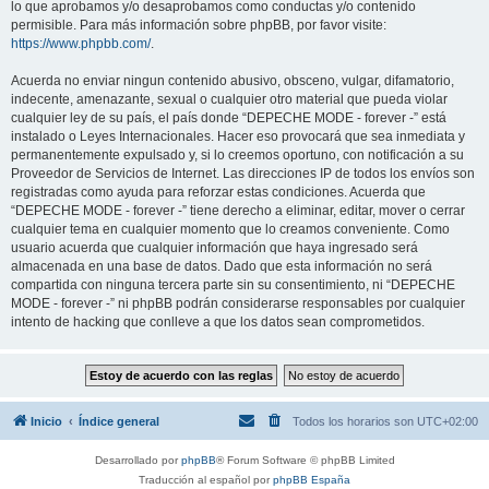
lo que aprobamos y/o desaprobamos como conductas y/o contenido
permisible. Para más información sobre phpBB, por favor visite:
https://www.phpbb.com/
.
Acuerda no enviar ningun contenido abusivo, obsceno, vulgar, difamatorio,
indecente, amenazante, sexual o cualquier otro material que pueda violar
cualquier ley de su país, el país donde “DEPECHE MODE - forever -” está
instalado o Leyes Internacionales. Hacer eso provocará que sea inmediata y
permanentemente expulsado y, si lo creemos oportuno, con notificación a su
Proveedor de Servicios de Internet. Las direcciones IP de todos los envíos son
registradas como ayuda para reforzar estas condiciones. Acuerda que
“DEPECHE MODE - forever -” tiene derecho a eliminar, editar, mover o cerrar
cualquier tema en cualquier momento que lo creamos conveniente. Como
usuario acuerda que cualquier información que haya ingresado será
almacenada en una base de datos. Dado que esta información no será
compartida con ninguna tercera parte sin su consentimiento, ni “DEPECHE
MODE - forever -” ni phpBB podrán considerarse responsables por cualquier
intento de hacking que conlleve a que los datos sean comprometidos.
Inicio
Índice general
Todos los horarios son
UTC+02:00
Desarrollado por
phpBB
® Forum Software © phpBB Limited
Traducción al español por
phpBB España