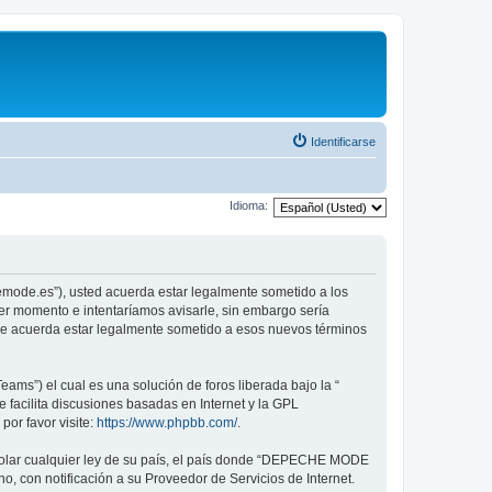
Identificarse
Idioma:
emode.es”), usted acuerda estar legalmente sometido a los
er momento e intentaríamos avisarle, sin embargo sería
ue acuerda estar legalmente sometido a esos nuevos términos
ams”) el cual es una solución de foros liberada bajo la “
 facilita discusiones basadas en Internet y la GPL
or favor visite:
https://www.phpbb.com/
.
violar cualquier ley de su país, el país donde “DEPECHE MODE
, con notificación a su Proveedor de Servicios de Internet.