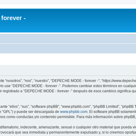
orever -
te “nosotros”, “nos”, “nuestro”, “DEPECHE MODE - forever -”, “https://www.depech
re y/o use “DEPECHE MODE - forever -”. Podemos cambiar estos términos en cualqui
uir registrado a “DEPECHE MODE - forever -” después de esos cambios significa q
nte “ellos”, “sus”, “software phpBB”, “www.phpbb.com”, “phpBB Limited”, “phpBB Te
te “GPL”) y puede ser descargada de
www.phpbb.com
. El software phpBB solamente
os como conductas y/o contenido permisible. Para más información sobre phpBB, p
 difamatorio, indecente, amenazante, sexual o cualquier otro material que pueda 
 provocará que sea inmediata y permanentemente expulsado y, si lo creemos oportuno