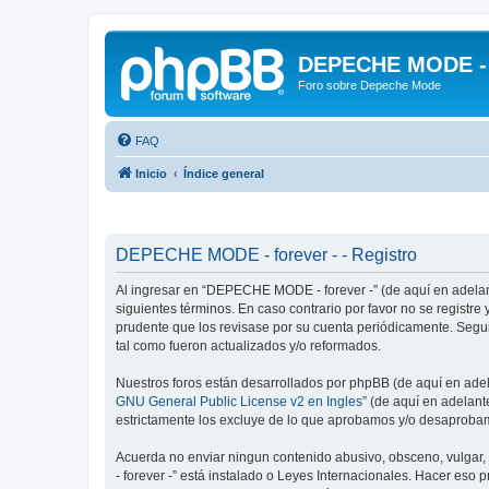
DEPECHE MODE - f
Foro sobre Depeche Mode
FAQ
Inicio
Índice general
DEPECHE MODE - forever - - Registro
Al ingresar en “DEPECHE MODE - forever -” (de aquí en adelan
siguientes términos. En caso contrario por favor no se regist
prudente que los revisase por su cuenta periódicamente. Seg
tal como fueron actualizados y/o reformados.
Nuestros foros están desarrollados por phpBB (de aquí en adela
GNU General Public License v2 en Ingles
” (de aquí en adelan
estrictamente los excluye de lo que aprobamos y/o desaprobam
Acuerda no enviar ningun contenido abusivo, obsceno, vulgar,
- forever -” está instalado o Leyes Internacionales. Hacer eso