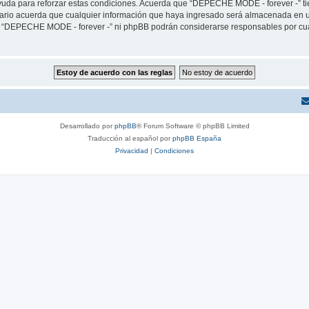
yuda para reforzar estas condiciones. Acuerda que “DEPECHE MODE - forever -” tien
rio acuerda que cualquier información que haya ingresado será almacenada en u
ni “DEPECHE MODE - forever -” ni phpBB podrán considerarse responsables por cua
Desarrollado por
phpBB
® Forum Software © phpBB Limited
Traducción al español por
phpBB España
Privacidad
|
Condiciones