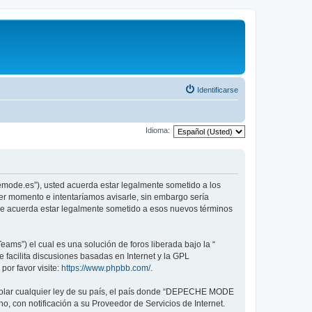
Identificarse
Idioma:
emode.es”), usted acuerda estar legalmente sometido a los
er momento e intentaríamos avisarle, sin embargo sería
ue acuerda estar legalmente sometido a esos nuevos términos
ams”) el cual es una solución de foros liberada bajo la “
 facilita discusiones basadas en Internet y la GPL
or favor visite:
https://www.phpbb.com/
.
violar cualquier ley de su país, el país donde “DEPECHE MODE
, con notificación a su Proveedor de Servicios de Internet.