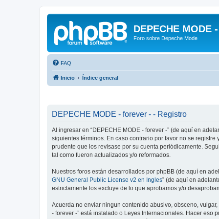
DEPECHE MODE - f
Foro sobre Depeche Mode
FAQ
Inicio
Índice general
DEPECHE MODE - forever - - Registro
Al ingresar en “DEPECHE MODE - forever -” (de aquí en adelan
siguientes términos. En caso contrario por favor no se regist
prudente que los revisase por su cuenta periódicamente. Seg
tal como fueron actualizados y/o reformados.
Nuestros foros están desarrollados por phpBB (de aquí en adela
GNU General Public License v2 en Ingles
” (de aquí en adelan
estrictamente los excluye de lo que aprobamos y/o desaprobam
Acuerda no enviar ningun contenido abusivo, obsceno, vulgar,
- forever -” está instalado o Leyes Internacionales. Hacer eso