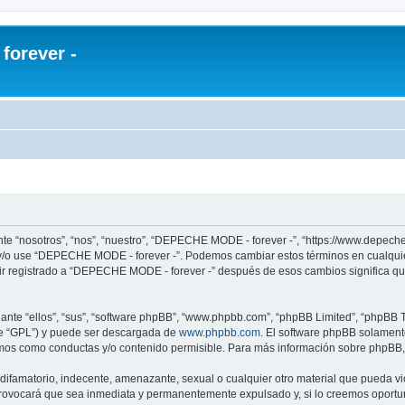
orever -
te “nosotros”, “nos”, “nuestro”, “DEPECHE MODE - forever -”, “https://www.depech
re y/o use “DEPECHE MODE - forever -”. Podemos cambiar estos términos en cualqui
uir registrado a “DEPECHE MODE - forever -” después de esos cambios significa q
nte “ellos”, “sus”, “software phpBB”, “www.phpbb.com”, “phpBB Limited”, “phpBB Te
te “GPL”) y puede ser descargada de
www.phpbb.com
. El software phpBB solamente
os como conductas y/o contenido permisible. Para más información sobre phpBB, p
 difamatorio, indecente, amenazante, sexual o cualquier otro material que pueda 
 provocará que sea inmediata y permanentemente expulsado y, si lo creemos oportuno