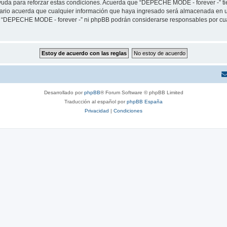
yuda para reforzar estas condiciones. Acuerda que “DEPECHE MODE - forever -” tien
rio acuerda que cualquier información que haya ingresado será almacenada en u
ni “DEPECHE MODE - forever -” ni phpBB podrán considerarse responsables por cua
Desarrollado por
phpBB
® Forum Software © phpBB Limited
Traducción al español por
phpBB España
Privacidad
|
Condiciones