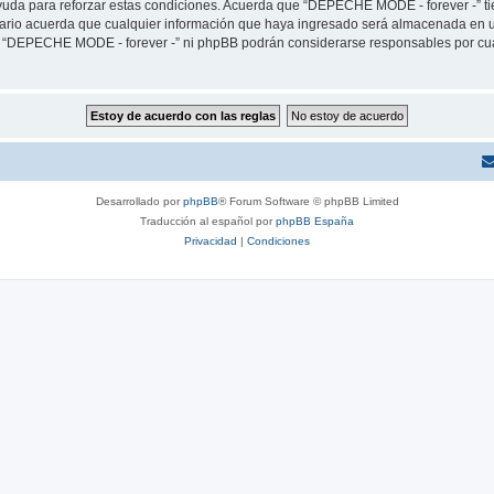
yuda para reforzar estas condiciones. Acuerda que “DEPECHE MODE - forever -” tien
rio acuerda que cualquier información que haya ingresado será almacenada en u
ni “DEPECHE MODE - forever -” ni phpBB podrán considerarse responsables por cua
Desarrollado por
phpBB
® Forum Software © phpBB Limited
Traducción al español por
phpBB España
Privacidad
|
Condiciones