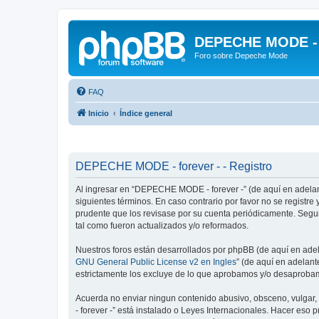
DEPECHE MODE - f
Foro sobre Depeche Mode
FAQ
Inicio
Índice general
DEPECHE MODE - forever - - Registro
Al ingresar en “DEPECHE MODE - forever -” (de aquí en adelan
siguientes términos. En caso contrario por favor no se regist
prudente que los revisase por su cuenta periódicamente. Seg
tal como fueron actualizados y/o reformados.
Nuestros foros están desarrollados por phpBB (de aquí en adela
GNU General Public License v2 en Ingles
” (de aquí en adelan
estrictamente los excluye de lo que aprobamos y/o desaprobam
Acuerda no enviar ningun contenido abusivo, obsceno, vulgar,
- forever -” está instalado o Leyes Internacionales. Hacer eso