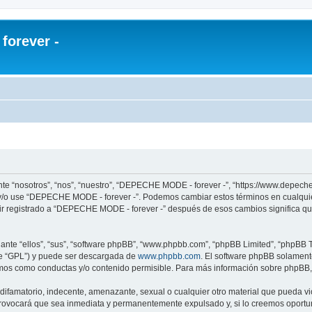
orever -
te “nosotros”, “nos”, “nuestro”, “DEPECHE MODE - forever -”, “https://www.depech
re y/o use “DEPECHE MODE - forever -”. Podemos cambiar estos términos en cualqui
uir registrado a “DEPECHE MODE - forever -” después de esos cambios significa q
nte “ellos”, “sus”, “software phpBB”, “www.phpbb.com”, “phpBB Limited”, “phpBB Te
te “GPL”) y puede ser descargada de
www.phpbb.com
. El software phpBB solamente
os como conductas y/o contenido permisible. Para más información sobre phpBB, p
 difamatorio, indecente, amenazante, sexual o cualquier otro material que pueda 
 provocará que sea inmediata y permanentemente expulsado y, si lo creemos oportuno