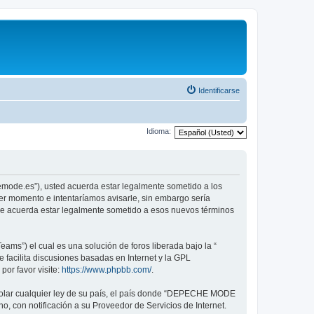
Identificarse
Idioma:
emode.es”), usted acuerda estar legalmente sometido a los
er momento e intentaríamos avisarle, sin embargo sería
ue acuerda estar legalmente sometido a esos nuevos términos
ams”) el cual es una solución de foros liberada bajo la “
 facilita discusiones basadas en Internet y la GPL
or favor visite:
https://www.phpbb.com/
.
violar cualquier ley de su país, el país donde “DEPECHE MODE
, con notificación a su Proveedor de Servicios de Internet.