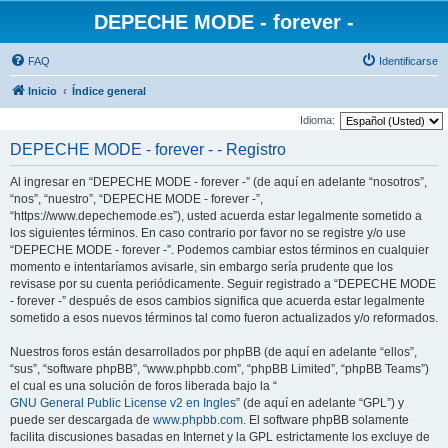
DEPECHE MODE - forever -
FAQ
Identificarse
Inicio
Índice general
Idioma:
DEPECHE MODE - forever - - Registro
Al ingresar en “DEPECHE MODE - forever -” (de aquí en adelante “nosotros”,
“nos”, “nuestro”, “DEPECHE MODE - forever -”,
“https://www.depechemode.es”), usted acuerda estar legalmente sometido a
los siguientes términos. En caso contrario por favor no se registre y/o use
“DEPECHE MODE - forever -”. Podemos cambiar estos términos en cualquier
momento e intentaríamos avisarle, sin embargo sería prudente que los
revisase por su cuenta periódicamente. Seguir registrado a “DEPECHE MODE
- forever -” después de esos cambios significa que acuerda estar legalmente
sometido a esos nuevos términos tal como fueron actualizados y/o reformados.
Nuestros foros están desarrollados por phpBB (de aquí en adelante “ellos”,
“sus”, “software phpBB”, “www.phpbb.com”, “phpBB Limited”, “phpBB Teams”)
el cual es una solución de foros liberada bajo la “
GNU General Public License v2 en Ingles
” (de aquí en adelante “GPL”) y
puede ser descargada de
www.phpbb.com
. El software phpBB solamente
facilita discusiones basadas en Internet y la GPL estrictamente los excluye de