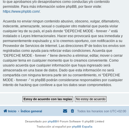
lo que aprobamos y/o desaprobamos como conductas y/o contenido
permisible. Para más información sobre phpBB, por favor visite:
https://www.phpbb.com/
.
Acuerda no enviar ningun contenido abusivo, obsceno, vulgar, difamatorio,
indecente, amenazante, sexual o cualquier otro material que pueda violar
cualquier ley de su país, el país donde “DEPECHE MODE - forever -” está
instalado o Leyes Internacionales. Hacer eso provocará que sea inmediata y
permanentemente expulsado y, si lo creemos oportuno, con notificación a su
Proveedor de Servicios de Internet. Las direcciones IP de todos los envíos son
registradas como ayuda para reforzar estas condiciones. Acuerda que
“DEPECHE MODE - forever -” tiene derecho a eliminar, editar, mover o cerrar
cualquier tema en cualquier momento que lo creamos conveniente. Como
usuario acuerda que cualquier información que haya ingresado será
almacenada en una base de datos. Dado que esta información no será
compartida con ninguna tercera parte sin su consentimiento, ni “DEPECHE
MODE - forever -” ni phpBB podrán considerarse responsables por cualquier
intento de hacking que conlleve a que los datos sean comprometidos.
Inicio
Índice general
Todos los horarios son
UTC+02:00
Desarrollado por
phpBB
® Forum Software © phpBB Limited
Traducción al español por
phpBB España