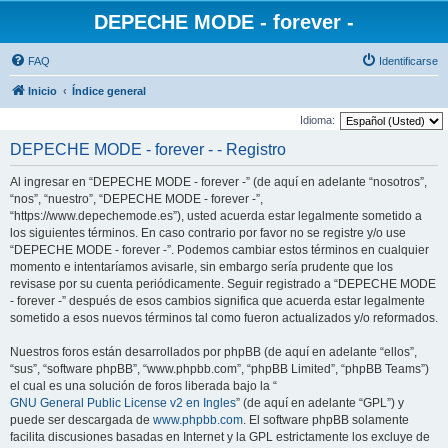
DEPECHE MODE - forever -
FAQ
Identificarse
Inicio
Índice general
Idioma:
DEPECHE MODE - forever - - Registro
Al ingresar en “DEPECHE MODE - forever -” (de aquí en adelante “nosotros”,
“nos”, “nuestro”, “DEPECHE MODE - forever -”,
“https://www.depechemode.es”), usted acuerda estar legalmente sometido a
los siguientes términos. En caso contrario por favor no se registre y/o use
“DEPECHE MODE - forever -”. Podemos cambiar estos términos en cualquier
momento e intentaríamos avisarle, sin embargo sería prudente que los
revisase por su cuenta periódicamente. Seguir registrado a “DEPECHE MODE
- forever -” después de esos cambios significa que acuerda estar legalmente
sometido a esos nuevos términos tal como fueron actualizados y/o reformados.
Nuestros foros están desarrollados por phpBB (de aquí en adelante “ellos”,
“sus”, “software phpBB”, “www.phpbb.com”, “phpBB Limited”, “phpBB Teams”)
el cual es una solución de foros liberada bajo la “
GNU General Public License v2 en Ingles
” (de aquí en adelante “GPL”) y
puede ser descargada de
www.phpbb.com
. El software phpBB solamente
facilita discusiones basadas en Internet y la GPL estrictamente los excluye de