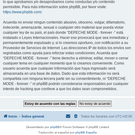
lo que aprobamos y/o desaprobamos como conductas y/o contenido
permisible. Para más información sobre phpBB, por favor visite:
https://www.phpbb.com/
.
Acuerda no enviar ningun contenido abusivo, obsceno, vulgar, difamatorio,
indecente, amenazante, sexual o cualquier otro material que pueda violar
cualquier ley de su país, el país donde “DEPECHE MODE - forever -” está
instalado o Leyes Internacionales. Hacer eso provocará que sea inmediata y
permanentemente expulsado y, si lo creemos oportuno, con notificación a su
Proveedor de Servicios de Internet. Las direcciones IP de todos los envíos son
registradas como ayuda para reforzar estas condiciones. Acuerda que
“DEPECHE MODE - forever -” tiene derecho a eliminar, editar, mover o cerrar
cualquier tema en cualquier momento que lo creamos conveniente. Como
usuario acuerda que cualquier información que haya ingresado será
almacenada en una base de datos. Dado que esta información no será
compartida con ninguna tercera parte sin su consentimiento, ni “DEPECHE
MODE - forever -” ni phpBB podrán considerarse responsables por cualquier
intento de hacking que conlleve a que los datos sean comprometidos.
Inicio
Índice general
Todos los horarios son
UTC+02:00
Desarrollado por
phpBB
® Forum Software © phpBB Limited
Traducción al español por
phpBB España