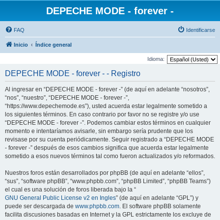
DEPECHE MODE - forever -
FAQ
Identificarse
Inicio
Índice general
Idioma:
DEPECHE MODE - forever - - Registro
Al ingresar en “DEPECHE MODE - forever -” (de aquí en adelante “nosotros”,
“nos”, “nuestro”, “DEPECHE MODE - forever -”,
“https://www.depechemode.es”), usted acuerda estar legalmente sometido a
los siguientes términos. En caso contrario por favor no se registre y/o use
“DEPECHE MODE - forever -”. Podemos cambiar estos términos en cualquier
momento e intentaríamos avisarle, sin embargo sería prudente que los
revisase por su cuenta periódicamente. Seguir registrado a “DEPECHE MODE
- forever -” después de esos cambios significa que acuerda estar legalmente
sometido a esos nuevos términos tal como fueron actualizados y/o reformados.
Nuestros foros están desarrollados por phpBB (de aquí en adelante “ellos”,
“sus”, “software phpBB”, “www.phpbb.com”, “phpBB Limited”, “phpBB Teams”)
el cual es una solución de foros liberada bajo la “
GNU General Public License v2 en Ingles
” (de aquí en adelante “GPL”) y
puede ser descargada de
www.phpbb.com
. El software phpBB solamente
facilita discusiones basadas en Internet y la GPL estrictamente los excluye de