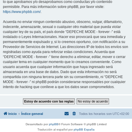
lo que aprobamos y/o desaprobamos como conductas y/o contenido
permisible. Para más información sobre phpBB, por favor visite:
https://www.phpbb.com/
.
Acuerda no enviar ningun contenido abusivo, obsceno, vulgar, difamatorio,
indecente, amenazante, sexual o cualquier otro material que pueda violar
cualquier ley de su país, el país donde “DEPECHE MODE - forever -” está
instalado o Leyes Internacionales. Hacer eso provocará que sea inmediata y
permanentemente expulsado y, si lo creemos oportuno, con notificación a su
Proveedor de Servicios de Internet. Las direcciones IP de todos los envíos son
registradas como ayuda para reforzar estas condiciones. Acuerda que
“DEPECHE MODE - forever -” tiene derecho a eliminar, editar, mover o cerrar
cualquier tema en cualquier momento que lo creamos conveniente. Como
usuario acuerda que cualquier información que haya ingresado será
almacenada en una base de datos. Dado que esta información no será
compartida con ninguna tercera parte sin su consentimiento, ni “DEPECHE
MODE - forever -” ni phpBB podrán considerarse responsables por cualquier
intento de hacking que conlleve a que los datos sean comprometidos.
Inicio
Índice general
Todos los horarios son
UTC+02:00
Desarrollado por
phpBB
® Forum Software © phpBB Limited
Traducción al español por
phpBB España