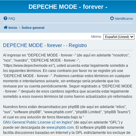
DEPECHE MODE - forever -
FAQ
Identificarse
Inicio
Índice general
Idioma:
DEPECHE MODE - forever - - Registro
Al ingresar en “DEPECHE MODE - forever -” (de aquí en adelante “nosotros”,
“nos”, “nuestro”, “DEPECHE MODE - forever -”,
“https://www.depechemode.es”), usted acuerda estar legalmente sometido a
los siguientes términos. En caso contrario por favor no se registre y/o use
“DEPECHE MODE - forever -”. Podemos cambiar estos términos en cualquier
momento e intentaríamos avisarle, sin embargo sería prudente que los
revisase por su cuenta periódicamente. Seguir registrado a “DEPECHE MODE
- forever -” después de esos cambios significa que acuerda estar legalmente
sometido a esos nuevos términos tal como fueron actualizados y/o reformados.
Nuestros foros están desarrollados por phpBB (de aquí en adelante “ellos”,
“sus”, “software phpBB”, “www.phpbb.com”, “phpBB Limited”, “phpBB Teams”)
el cual es una solución de foros liberada bajo la “
GNU General Public License v2 en Ingles
” (de aquí en adelante “GPL”) y
puede ser descargada de
www.phpbb.com
. El software phpBB solamente
facilita discusiones basadas en Internet y la GPL estrictamente los excluye de