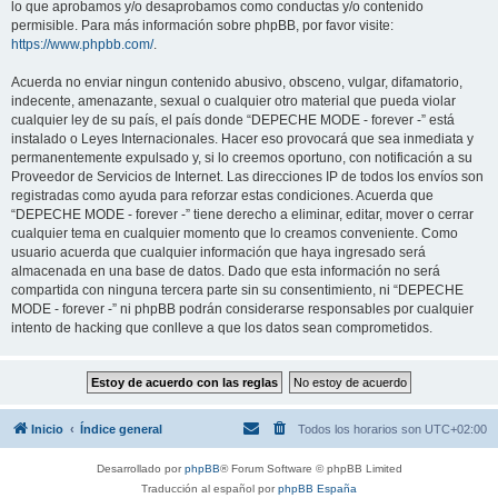
lo que aprobamos y/o desaprobamos como conductas y/o contenido
permisible. Para más información sobre phpBB, por favor visite:
https://www.phpbb.com/
.
Acuerda no enviar ningun contenido abusivo, obsceno, vulgar, difamatorio,
indecente, amenazante, sexual o cualquier otro material que pueda violar
cualquier ley de su país, el país donde “DEPECHE MODE - forever -” está
instalado o Leyes Internacionales. Hacer eso provocará que sea inmediata y
permanentemente expulsado y, si lo creemos oportuno, con notificación a su
Proveedor de Servicios de Internet. Las direcciones IP de todos los envíos son
registradas como ayuda para reforzar estas condiciones. Acuerda que
“DEPECHE MODE - forever -” tiene derecho a eliminar, editar, mover o cerrar
cualquier tema en cualquier momento que lo creamos conveniente. Como
usuario acuerda que cualquier información que haya ingresado será
almacenada en una base de datos. Dado que esta información no será
compartida con ninguna tercera parte sin su consentimiento, ni “DEPECHE
MODE - forever -” ni phpBB podrán considerarse responsables por cualquier
intento de hacking que conlleve a que los datos sean comprometidos.
Inicio
Índice general
Todos los horarios son
UTC+02:00
Desarrollado por
phpBB
® Forum Software © phpBB Limited
Traducción al español por
phpBB España