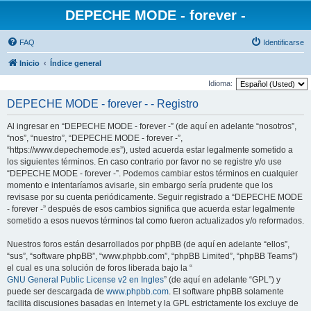
DEPECHE MODE - forever -
FAQ
Identificarse
Inicio
Índice general
Idioma:
DEPECHE MODE - forever - - Registro
Al ingresar en “DEPECHE MODE - forever -” (de aquí en adelante “nosotros”,
“nos”, “nuestro”, “DEPECHE MODE - forever -”,
“https://www.depechemode.es”), usted acuerda estar legalmente sometido a
los siguientes términos. En caso contrario por favor no se registre y/o use
“DEPECHE MODE - forever -”. Podemos cambiar estos términos en cualquier
momento e intentaríamos avisarle, sin embargo sería prudente que los
revisase por su cuenta periódicamente. Seguir registrado a “DEPECHE MODE
- forever -” después de esos cambios significa que acuerda estar legalmente
sometido a esos nuevos términos tal como fueron actualizados y/o reformados.
Nuestros foros están desarrollados por phpBB (de aquí en adelante “ellos”,
“sus”, “software phpBB”, “www.phpbb.com”, “phpBB Limited”, “phpBB Teams”)
el cual es una solución de foros liberada bajo la “
GNU General Public License v2 en Ingles
” (de aquí en adelante “GPL”) y
puede ser descargada de
www.phpbb.com
. El software phpBB solamente
facilita discusiones basadas en Internet y la GPL estrictamente los excluye de