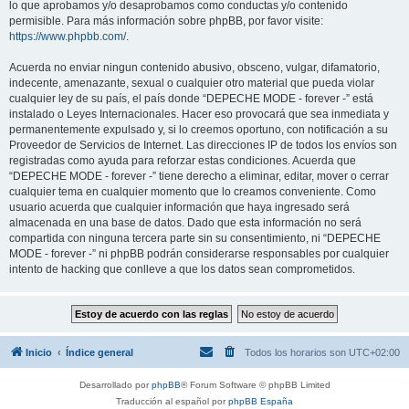
lo que aprobamos y/o desaprobamos como conductas y/o contenido
permisible. Para más información sobre phpBB, por favor visite:
https://www.phpbb.com/
.
Acuerda no enviar ningun contenido abusivo, obsceno, vulgar, difamatorio,
indecente, amenazante, sexual o cualquier otro material que pueda violar
cualquier ley de su país, el país donde “DEPECHE MODE - forever -” está
instalado o Leyes Internacionales. Hacer eso provocará que sea inmediata y
permanentemente expulsado y, si lo creemos oportuno, con notificación a su
Proveedor de Servicios de Internet. Las direcciones IP de todos los envíos son
registradas como ayuda para reforzar estas condiciones. Acuerda que
“DEPECHE MODE - forever -” tiene derecho a eliminar, editar, mover o cerrar
cualquier tema en cualquier momento que lo creamos conveniente. Como
usuario acuerda que cualquier información que haya ingresado será
almacenada en una base de datos. Dado que esta información no será
compartida con ninguna tercera parte sin su consentimiento, ni “DEPECHE
MODE - forever -” ni phpBB podrán considerarse responsables por cualquier
intento de hacking que conlleve a que los datos sean comprometidos.
Inicio
Índice general
Todos los horarios son
UTC+02:00
Desarrollado por
phpBB
® Forum Software © phpBB Limited
Traducción al español por
phpBB España