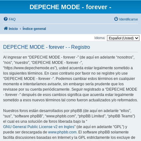
DEPECHE MODE - forever -
FAQ
Identificarse
Inicio
Índice general
Idioma:
DEPECHE MODE - forever - - Registro
Al ingresar en “DEPECHE MODE - forever -” (de aquí en adelante “nosotros”,
“nos”, “nuestro”, “DEPECHE MODE - forever -”,
“https://www.depechemode.es”), usted acuerda estar legalmente sometido a
los siguientes términos. En caso contrario por favor no se registre y/o use
“DEPECHE MODE - forever -”. Podemos cambiar estos términos en cualquier
momento e intentaríamos avisarle, sin embargo sería prudente que los
revisase por su cuenta periódicamente. Seguir registrado a “DEPECHE MODE
- forever -” después de esos cambios significa que acuerda estar legalmente
sometido a esos nuevos términos tal como fueron actualizados y/o reformados.
Nuestros foros están desarrollados por phpBB (de aquí en adelante “ellos”,
“sus”, “software phpBB”, “www.phpbb.com”, “phpBB Limited”, “phpBB Teams”)
el cual es una solución de foros liberada bajo la “
GNU General Public License v2 en Ingles
” (de aquí en adelante “GPL”) y
puede ser descargada de
www.phpbb.com
. El software phpBB solamente
facilita discusiones basadas en Internet y la GPL estrictamente los excluye de