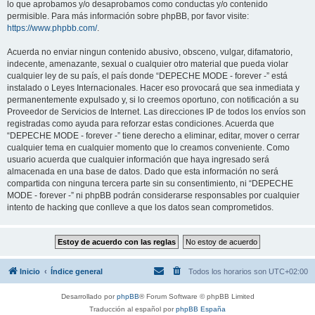
lo que aprobamos y/o desaprobamos como conductas y/o contenido
permisible. Para más información sobre phpBB, por favor visite:
https://www.phpbb.com/
.
Acuerda no enviar ningun contenido abusivo, obsceno, vulgar, difamatorio,
indecente, amenazante, sexual o cualquier otro material que pueda violar
cualquier ley de su país, el país donde “DEPECHE MODE - forever -” está
instalado o Leyes Internacionales. Hacer eso provocará que sea inmediata y
permanentemente expulsado y, si lo creemos oportuno, con notificación a su
Proveedor de Servicios de Internet. Las direcciones IP de todos los envíos son
registradas como ayuda para reforzar estas condiciones. Acuerda que
“DEPECHE MODE - forever -” tiene derecho a eliminar, editar, mover o cerrar
cualquier tema en cualquier momento que lo creamos conveniente. Como
usuario acuerda que cualquier información que haya ingresado será
almacenada en una base de datos. Dado que esta información no será
compartida con ninguna tercera parte sin su consentimiento, ni “DEPECHE
MODE - forever -” ni phpBB podrán considerarse responsables por cualquier
intento de hacking que conlleve a que los datos sean comprometidos.
Inicio
Índice general
Todos los horarios son
UTC+02:00
Desarrollado por
phpBB
® Forum Software © phpBB Limited
Traducción al español por
phpBB España