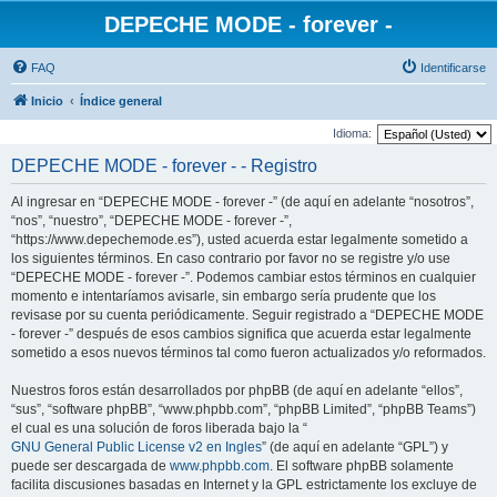
DEPECHE MODE - forever -
FAQ
Identificarse
Inicio
Índice general
Idioma:
DEPECHE MODE - forever - - Registro
Al ingresar en “DEPECHE MODE - forever -” (de aquí en adelante “nosotros”,
“nos”, “nuestro”, “DEPECHE MODE - forever -”,
“https://www.depechemode.es”), usted acuerda estar legalmente sometido a
los siguientes términos. En caso contrario por favor no se registre y/o use
“DEPECHE MODE - forever -”. Podemos cambiar estos términos en cualquier
momento e intentaríamos avisarle, sin embargo sería prudente que los
revisase por su cuenta periódicamente. Seguir registrado a “DEPECHE MODE
- forever -” después de esos cambios significa que acuerda estar legalmente
sometido a esos nuevos términos tal como fueron actualizados y/o reformados.
Nuestros foros están desarrollados por phpBB (de aquí en adelante “ellos”,
“sus”, “software phpBB”, “www.phpbb.com”, “phpBB Limited”, “phpBB Teams”)
el cual es una solución de foros liberada bajo la “
GNU General Public License v2 en Ingles
” (de aquí en adelante “GPL”) y
puede ser descargada de
www.phpbb.com
. El software phpBB solamente
facilita discusiones basadas en Internet y la GPL estrictamente los excluye de