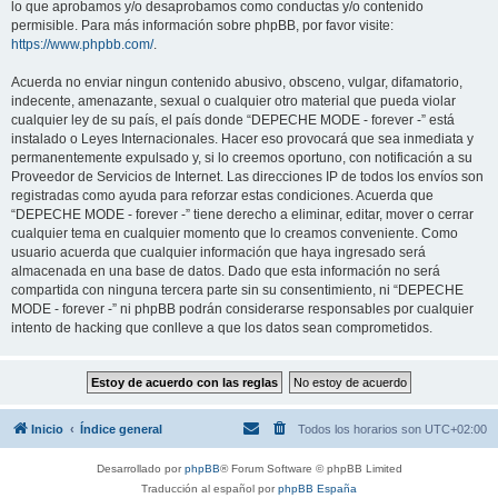
lo que aprobamos y/o desaprobamos como conductas y/o contenido
permisible. Para más información sobre phpBB, por favor visite:
https://www.phpbb.com/
.
Acuerda no enviar ningun contenido abusivo, obsceno, vulgar, difamatorio,
indecente, amenazante, sexual o cualquier otro material que pueda violar
cualquier ley de su país, el país donde “DEPECHE MODE - forever -” está
instalado o Leyes Internacionales. Hacer eso provocará que sea inmediata y
permanentemente expulsado y, si lo creemos oportuno, con notificación a su
Proveedor de Servicios de Internet. Las direcciones IP de todos los envíos son
registradas como ayuda para reforzar estas condiciones. Acuerda que
“DEPECHE MODE - forever -” tiene derecho a eliminar, editar, mover o cerrar
cualquier tema en cualquier momento que lo creamos conveniente. Como
usuario acuerda que cualquier información que haya ingresado será
almacenada en una base de datos. Dado que esta información no será
compartida con ninguna tercera parte sin su consentimiento, ni “DEPECHE
MODE - forever -” ni phpBB podrán considerarse responsables por cualquier
intento de hacking que conlleve a que los datos sean comprometidos.
Inicio
Índice general
Todos los horarios son
UTC+02:00
Desarrollado por
phpBB
® Forum Software © phpBB Limited
Traducción al español por
phpBB España