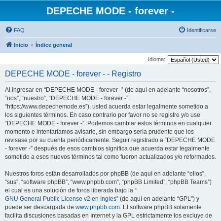
DEPECHE MODE - forever -
FAQ
Identificarse
Inicio
Índice general
Idioma:
DEPECHE MODE - forever - - Registro
Al ingresar en “DEPECHE MODE - forever -” (de aquí en adelante “nosotros”,
“nos”, “nuestro”, “DEPECHE MODE - forever -”,
“https://www.depechemode.es”), usted acuerda estar legalmente sometido a
los siguientes términos. En caso contrario por favor no se registre y/o use
“DEPECHE MODE - forever -”. Podemos cambiar estos términos en cualquier
momento e intentaríamos avisarle, sin embargo sería prudente que los
revisase por su cuenta periódicamente. Seguir registrado a “DEPECHE MODE
- forever -” después de esos cambios significa que acuerda estar legalmente
sometido a esos nuevos términos tal como fueron actualizados y/o reformados.
Nuestros foros están desarrollados por phpBB (de aquí en adelante “ellos”,
“sus”, “software phpBB”, “www.phpbb.com”, “phpBB Limited”, “phpBB Teams”)
el cual es una solución de foros liberada bajo la “
GNU General Public License v2 en Ingles
” (de aquí en adelante “GPL”) y
puede ser descargada de
www.phpbb.com
. El software phpBB solamente
facilita discusiones basadas en Internet y la GPL estrictamente los excluye de