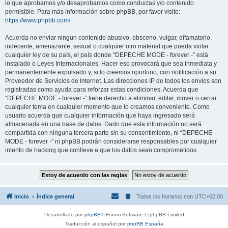
lo que aprobamos y/o desaprobamos como conductas y/o contenido
permisible. Para más información sobre phpBB, por favor visite:
https://www.phpbb.com/
.
Acuerda no enviar ningun contenido abusivo, obsceno, vulgar, difamatorio,
indecente, amenazante, sexual o cualquier otro material que pueda violar
cualquier ley de su país, el país donde “DEPECHE MODE - forever -” está
instalado o Leyes Internacionales. Hacer eso provocará que sea inmediata y
permanentemente expulsado y, si lo creemos oportuno, con notificación a su
Proveedor de Servicios de Internet. Las direcciones IP de todos los envíos son
registradas como ayuda para reforzar estas condiciones. Acuerda que
“DEPECHE MODE - forever -” tiene derecho a eliminar, editar, mover o cerrar
cualquier tema en cualquier momento que lo creamos conveniente. Como
usuario acuerda que cualquier información que haya ingresado será
almacenada en una base de datos. Dado que esta información no será
compartida con ninguna tercera parte sin su consentimiento, ni “DEPECHE
MODE - forever -” ni phpBB podrán considerarse responsables por cualquier
intento de hacking que conlleve a que los datos sean comprometidos.
Inicio
Índice general
Todos los horarios son
UTC+02:00
Desarrollado por
phpBB
® Forum Software © phpBB Limited
Traducción al español por
phpBB España