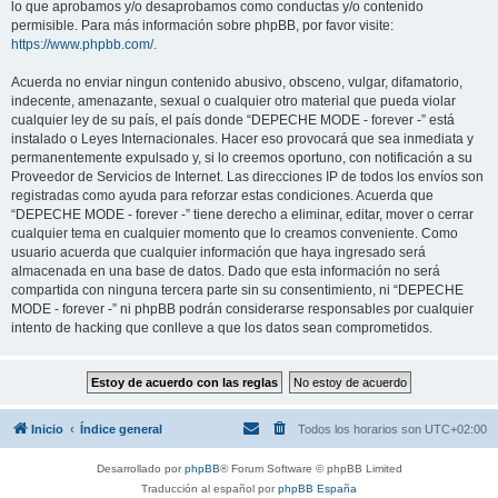
lo que aprobamos y/o desaprobamos como conductas y/o contenido
permisible. Para más información sobre phpBB, por favor visite:
https://www.phpbb.com/
.
Acuerda no enviar ningun contenido abusivo, obsceno, vulgar, difamatorio,
indecente, amenazante, sexual o cualquier otro material que pueda violar
cualquier ley de su país, el país donde “DEPECHE MODE - forever -” está
instalado o Leyes Internacionales. Hacer eso provocará que sea inmediata y
permanentemente expulsado y, si lo creemos oportuno, con notificación a su
Proveedor de Servicios de Internet. Las direcciones IP de todos los envíos son
registradas como ayuda para reforzar estas condiciones. Acuerda que
“DEPECHE MODE - forever -” tiene derecho a eliminar, editar, mover o cerrar
cualquier tema en cualquier momento que lo creamos conveniente. Como
usuario acuerda que cualquier información que haya ingresado será
almacenada en una base de datos. Dado que esta información no será
compartida con ninguna tercera parte sin su consentimiento, ni “DEPECHE
MODE - forever -” ni phpBB podrán considerarse responsables por cualquier
intento de hacking que conlleve a que los datos sean comprometidos.
Inicio
Índice general
Todos los horarios son
UTC+02:00
Desarrollado por
phpBB
® Forum Software © phpBB Limited
Traducción al español por
phpBB España