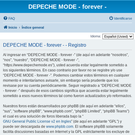
DEPECHE MODE - forever -
FAQ
Identificarse
Inicio
Índice general
Idioma:
DEPECHE MODE - forever - - Registro
Al ingresar en “DEPECHE MODE - forever -” (de aquí en adelante “nosotros”,
“nos”, “nuestro”, “DEPECHE MODE - forever -”,
“https://www.depechemode.es”), usted acuerda estar legalmente sometido a
los siguientes términos. En caso contrario por favor no se registre y/o use
“DEPECHE MODE - forever -”. Podemos cambiar estos términos en cualquier
momento e intentaríamos avisarle, sin embargo sería prudente que los
revisase por su cuenta periódicamente. Seguir registrado a “DEPECHE MODE
- forever -” después de esos cambios significa que acuerda estar legalmente
sometido a esos nuevos términos tal como fueron actualizados y/o reformados.
Nuestros foros están desarrollados por phpBB (de aquí en adelante “ellos”,
“sus”, “software phpBB”, “www.phpbb.com”, “phpBB Limited”, “phpBB Teams”)
el cual es una solución de foros liberada bajo la “
GNU General Public License v2 en Ingles
” (de aquí en adelante “GPL”) y
puede ser descargada de
www.phpbb.com
. El software phpBB solamente
facilita discusiones basadas en Internet y la GPL estrictamente los excluye de