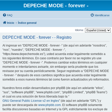
DEPECHE MODE - forever -
FAQ
Identificarse
Inicio
Índice general
Idioma:
DEPECHE MODE - forever - - Registro
Al ingresar en “DEPECHE MODE - forever -” (de aquí en adelante “nosotros”,
“nos”, “nuestro”, “DEPECHE MODE - forever -”,
“https://www.depechemode.es”), usted acuerda estar legalmente sometido a
los siguientes términos. En caso contrario por favor no se registre y/o use
“DEPECHE MODE - forever -”. Podemos cambiar estos términos en cualquier
momento e intentaríamos avisarle, sin embargo sería prudente que los
revisase por su cuenta periódicamente. Seguir registrado a “DEPECHE MODE
- forever -” después de esos cambios significa que acuerda estar legalmente
sometido a esos nuevos términos tal como fueron actualizados y/o reformados.
Nuestros foros están desarrollados por phpBB (de aquí en adelante “ellos”,
“sus”, “software phpBB”, “www.phpbb.com”, “phpBB Limited”, “phpBB Teams”)
el cual es una solución de foros liberada bajo la “
GNU General Public License v2 en Ingles
” (de aquí en adelante “GPL”) y
puede ser descargada de
www.phpbb.com
. El software phpBB solamente
facilita discusiones basadas en Internet y la GPL estrictamente los excluye de