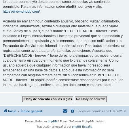
lo que aprobamos y/o desaprobamos como conductas y/o contenido
permisible. Para más información sobre phpBB, por favor visite:
https://www.phpbb.com/
.
Acuerda no enviar ningun contenido abusivo, obsceno, vulgar, difamatorio,
indecente, amenazante, sexual o cualquier otro material que pueda violar
cualquier ley de su país, el país donde “DEPECHE MODE - forever -” está
instalado o Leyes Internacionales. Hacer eso provocará que sea inmediata y
permanentemente expulsado y, si lo creemos oportuno, con notificación a su
Proveedor de Servicios de Internet. Las direcciones IP de todos los envíos son
registradas como ayuda para reforzar estas condiciones. Acuerda que
“DEPECHE MODE - forever -” tiene derecho a eliminar, editar, mover o cerrar
cualquier tema en cualquier momento que lo creamos conveniente. Como
usuario acuerda que cualquier información que haya ingresado será
almacenada en una base de datos. Dado que esta información no será
compartida con ninguna tercera parte sin su consentimiento, ni “DEPECHE
MODE - forever -” ni phpBB podrán considerarse responsables por cualquier
intento de hacking que conlleve a que los datos sean comprometidos.
Inicio
Índice general
Todos los horarios son
UTC+02:00
Desarrollado por
phpBB
® Forum Software © phpBB Limited
Traducción al español por
phpBB España