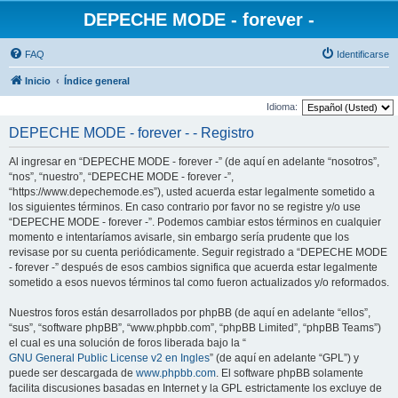
DEPECHE MODE - forever -
FAQ
Identificarse
Inicio
Índice general
Idioma:
DEPECHE MODE - forever - - Registro
Al ingresar en “DEPECHE MODE - forever -” (de aquí en adelante “nosotros”,
“nos”, “nuestro”, “DEPECHE MODE - forever -”,
“https://www.depechemode.es”), usted acuerda estar legalmente sometido a
los siguientes términos. En caso contrario por favor no se registre y/o use
“DEPECHE MODE - forever -”. Podemos cambiar estos términos en cualquier
momento e intentaríamos avisarle, sin embargo sería prudente que los
revisase por su cuenta periódicamente. Seguir registrado a “DEPECHE MODE
- forever -” después de esos cambios significa que acuerda estar legalmente
sometido a esos nuevos términos tal como fueron actualizados y/o reformados.
Nuestros foros están desarrollados por phpBB (de aquí en adelante “ellos”,
“sus”, “software phpBB”, “www.phpbb.com”, “phpBB Limited”, “phpBB Teams”)
el cual es una solución de foros liberada bajo la “
GNU General Public License v2 en Ingles
” (de aquí en adelante “GPL”) y
puede ser descargada de
www.phpbb.com
. El software phpBB solamente
facilita discusiones basadas en Internet y la GPL estrictamente los excluye de