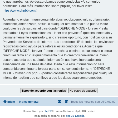
lo que aprobamos y/o desaprobamos como conductas y/o contenido
permisible. Para más información sobre phpBB, por favor visite:
https://www.phpbb.com/
.
Acuerda no enviar ningun contenido abusivo, obsceno, vulgar, difamatorio,
indecente, amenazante, sexual o cualquier otro material que pueda violar
cualquier ley de su país, el país donde “DEPECHE MODE - forever -” está
instalado o Leyes Internacionales. Hacer eso provocará que sea inmediata y
permanentemente expulsado y, si lo creemos oportuno, con notificación a su
Proveedor de Servicios de Internet. Las direcciones IP de todos los envíos son
registradas como ayuda para reforzar estas condiciones. Acuerda que
“DEPECHE MODE - forever -” tiene derecho a eliminar, editar, mover o cerrar
cualquier tema en cualquier momento que lo creamos conveniente. Como
usuario acuerda que cualquier información que haya ingresado será
almacenada en una base de datos. Dado que esta información no será
compartida con ninguna tercera parte sin su consentimiento, ni “DEPECHE
MODE - forever -” ni phpBB podrán considerarse responsables por cualquier
intento de hacking que conlleve a que los datos sean comprometidos.
Inicio
Índice general
Todos los horarios son
UTC+02:00
Desarrollado por
phpBB
® Forum Software © phpBB Limited
Traducción al español por
phpBB España