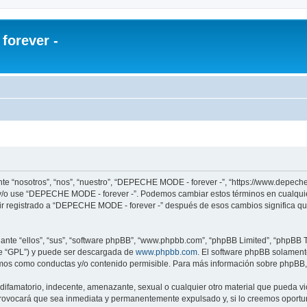
orever -
te “nosotros”, “nos”, “nuestro”, “DEPECHE MODE - forever -”, “https://www.depech
re y/o use “DEPECHE MODE - forever -”. Podemos cambiar estos términos en cualqui
uir registrado a “DEPECHE MODE - forever -” después de esos cambios significa q
nte “ellos”, “sus”, “software phpBB”, “www.phpbb.com”, “phpBB Limited”, “phpBB Te
te “GPL”) y puede ser descargada de
www.phpbb.com
. El software phpBB solamente
os como conductas y/o contenido permisible. Para más información sobre phpBB, p
 difamatorio, indecente, amenazante, sexual o cualquier otro material que pueda 
 provocará que sea inmediata y permanentemente expulsado y, si lo creemos oportuno