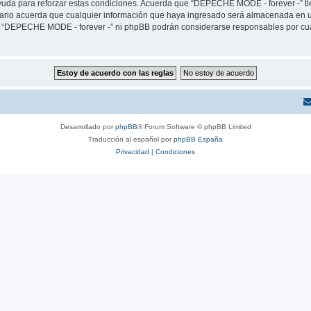
yuda para reforzar estas condiciones. Acuerda que “DEPECHE MODE - forever -” tien
rio acuerda que cualquier información que haya ingresado será almacenada en u
ni “DEPECHE MODE - forever -” ni phpBB podrán considerarse responsables por cua
Desarrollado por
phpBB
® Forum Software © phpBB Limited
Traducción al español por
phpBB España
Privacidad
|
Condiciones