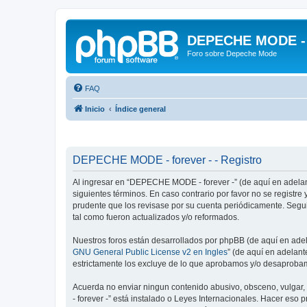
DEPECHE MODE - f
Foro sobre Depeche Mode
FAQ
Inicio
Índice general
DEPECHE MODE - forever - - Registro
Al ingresar en “DEPECHE MODE - forever -” (de aquí en adelan
siguientes términos. En caso contrario por favor no se regist
prudente que los revisase por su cuenta periódicamente. Seg
tal como fueron actualizados y/o reformados.
Nuestros foros están desarrollados por phpBB (de aquí en adela
GNU General Public License v2 en Ingles
” (de aquí en adelan
estrictamente los excluye de lo que aprobamos y/o desaprobam
Acuerda no enviar ningun contenido abusivo, obsceno, vulgar,
- forever -” está instalado o Leyes Internacionales. Hacer eso