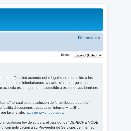
Identificarse
Idioma:
emode.es”), usted acuerda estar legalmente sometido a los
er momento e intentaríamos avisarle, sin embargo sería
ue acuerda estar legalmente sometido a esos nuevos términos
ams”) el cual es una solución de foros liberada bajo la “
 facilita discusiones basadas en Internet y la GPL
or favor visite:
https://www.phpbb.com/
.
violar cualquier ley de su país, el país donde “DEPECHE MODE
, con notificación a su Proveedor de Servicios de Internet.