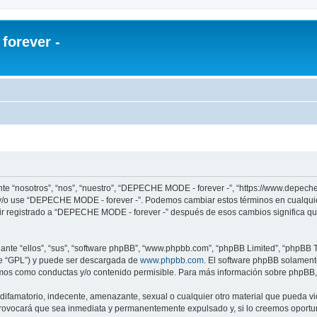
orever -
te “nosotros”, “nos”, “nuestro”, “DEPECHE MODE - forever -”, “https://www.depech
re y/o use “DEPECHE MODE - forever -”. Podemos cambiar estos términos en cualqui
uir registrado a “DEPECHE MODE - forever -” después de esos cambios significa q
nte “ellos”, “sus”, “software phpBB”, “www.phpbb.com”, “phpBB Limited”, “phpBB Te
te “GPL”) y puede ser descargada de
www.phpbb.com
. El software phpBB solamente
os como conductas y/o contenido permisible. Para más información sobre phpBB, p
 difamatorio, indecente, amenazante, sexual o cualquier otro material que pueda 
 provocará que sea inmediata y permanentemente expulsado y, si lo creemos oportuno