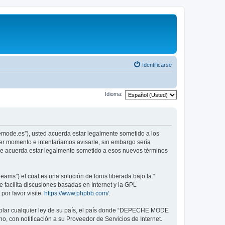
Identificarse
Idioma:
emode.es”), usted acuerda estar legalmente sometido a los
er momento e intentaríamos avisarle, sin embargo sería
ue acuerda estar legalmente sometido a esos nuevos términos
ams”) el cual es una solución de foros liberada bajo la “
 facilita discusiones basadas en Internet y la GPL
or favor visite:
https://www.phpbb.com/
.
violar cualquier ley de su país, el país donde “DEPECHE MODE
, con notificación a su Proveedor de Servicios de Internet.