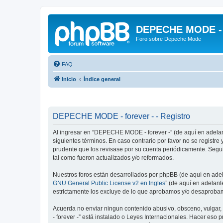
DEPECHE MODE - f
Foro sobre Depeche Mode
FAQ
Inicio
Índice general
DEPECHE MODE - forever - - Registro
Al ingresar en “DEPECHE MODE - forever -” (de aquí en adelan
siguientes términos. En caso contrario por favor no se regist
prudente que los revisase por su cuenta periódicamente. Seg
tal como fueron actualizados y/o reformados.
Nuestros foros están desarrollados por phpBB (de aquí en adela
GNU General Public License v2 en Ingles
” (de aquí en adelan
estrictamente los excluye de lo que aprobamos y/o desaprobam
Acuerda no enviar ningun contenido abusivo, obsceno, vulgar,
- forever -” está instalado o Leyes Internacionales. Hacer eso