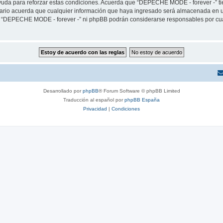
yuda para reforzar estas condiciones. Acuerda que “DEPECHE MODE - forever -” tien
rio acuerda que cualquier información que haya ingresado será almacenada en u
ni “DEPECHE MODE - forever -” ni phpBB podrán considerarse responsables por cua
Desarrollado por
phpBB
® Forum Software © phpBB Limited
Traducción al español por
phpBB España
Privacidad
|
Condiciones