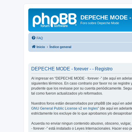
DEPECHE MODE - f
Foro sobre Depeche Mode
FAQ
Inicio
Índice general
DEPECHE MODE - forever - - Registro
Al ingresar en “DEPECHE MODE - forever -” (de aquí en adelan
siguientes términos. En caso contrario por favor no se regist
prudente que los revisase por su cuenta periódicamente. Seg
tal como fueron actualizados y/o reformados.
Nuestros foros están desarrollados por phpBB (de aquí en adela
GNU General Public License v2 en Ingles
” (de aquí en adelan
estrictamente los excluye de lo que aprobamos y/o desaprobam
Acuerda no enviar ningun contenido abusivo, obsceno, vulgar,
- forever -” está instalado o Leyes Internacionales. Hacer eso