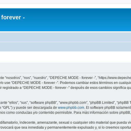
orever -
te “nosotros”, “nos”, “nuestro”, “DEPECHE MODE - forever -”, “https://www.depech
re y/o use “DEPECHE MODE - forever -”. Podemos cambiar estos términos en cualqui
uir registrado a “DEPECHE MODE - forever -” después de esos cambios significa q
nte “ellos”, “sus”, “software phpBB”, “www.phpbb.com”, “phpBB Limited”, “phpBB Te
te “GPL”) y puede ser descargada de
www.phpbb.com
. El software phpBB solamente
os como conductas y/o contenido permisible. Para más información sobre phpBB, p
 difamatorio, indecente, amenazante, sexual o cualquier otro material que pueda 
 provocará que sea inmediata y permanentemente expulsado y, si lo creemos oportuno