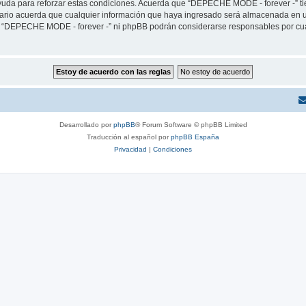
yuda para reforzar estas condiciones. Acuerda que “DEPECHE MODE - forever -” tien
rio acuerda que cualquier información que haya ingresado será almacenada en u
ni “DEPECHE MODE - forever -” ni phpBB podrán considerarse responsables por cua
Desarrollado por
phpBB
® Forum Software © phpBB Limited
Traducción al español por
phpBB España
Privacidad
|
Condiciones