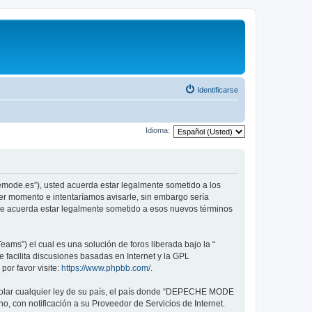
Identificarse
Idioma:
emode.es”), usted acuerda estar legalmente sometido a los
er momento e intentaríamos avisarle, sin embargo sería
ue acuerda estar legalmente sometido a esos nuevos términos
ams”) el cual es una solución de foros liberada bajo la “
 facilita discusiones basadas en Internet y la GPL
or favor visite:
https://www.phpbb.com/
.
violar cualquier ley de su país, el país donde “DEPECHE MODE
, con notificación a su Proveedor de Servicios de Internet.