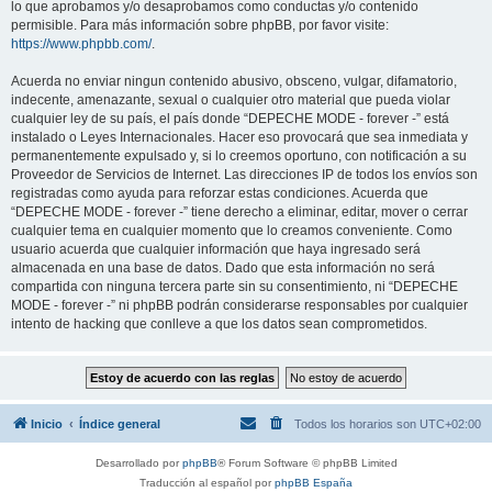
lo que aprobamos y/o desaprobamos como conductas y/o contenido
permisible. Para más información sobre phpBB, por favor visite:
https://www.phpbb.com/
.
Acuerda no enviar ningun contenido abusivo, obsceno, vulgar, difamatorio,
indecente, amenazante, sexual o cualquier otro material que pueda violar
cualquier ley de su país, el país donde “DEPECHE MODE - forever -” está
instalado o Leyes Internacionales. Hacer eso provocará que sea inmediata y
permanentemente expulsado y, si lo creemos oportuno, con notificación a su
Proveedor de Servicios de Internet. Las direcciones IP de todos los envíos son
registradas como ayuda para reforzar estas condiciones. Acuerda que
“DEPECHE MODE - forever -” tiene derecho a eliminar, editar, mover o cerrar
cualquier tema en cualquier momento que lo creamos conveniente. Como
usuario acuerda que cualquier información que haya ingresado será
almacenada en una base de datos. Dado que esta información no será
compartida con ninguna tercera parte sin su consentimiento, ni “DEPECHE
MODE - forever -” ni phpBB podrán considerarse responsables por cualquier
intento de hacking que conlleve a que los datos sean comprometidos.
Inicio
Índice general
Todos los horarios son
UTC+02:00
Desarrollado por
phpBB
® Forum Software © phpBB Limited
Traducción al español por
phpBB España