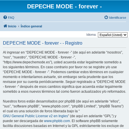
DEPECHE MODE - forever -
FAQ
Identificarse
Inicio
Índice general
Idioma:
DEPECHE MODE - forever - - Registro
Al ingresar en “DEPECHE MODE - forever -” (de aquí en adelante “nosotros”,
“nos”, “nuestro”, “DEPECHE MODE - forever -”,
“https://www.depechemode.es”), usted acuerda estar legalmente sometido a
los siguientes términos. En caso contrario por favor no se registre y/o use
“DEPECHE MODE - forever -”. Podemos cambiar estos términos en cualquier
momento e intentaríamos avisarle, sin embargo sería prudente que los
revisase por su cuenta periódicamente. Seguir registrado a “DEPECHE MODE
- forever -” después de esos cambios significa que acuerda estar legalmente
sometido a esos nuevos términos tal como fueron actualizados y/o reformados.
Nuestros foros están desarrollados por phpBB (de aquí en adelante “ellos”,
“sus”, “software phpBB”, “www.phpbb.com”, “phpBB Limited”, “phpBB Teams”)
el cual es una solución de foros liberada bajo la “
GNU General Public License v2 en Ingles
” (de aquí en adelante “GPL”) y
puede ser descargada de
www.phpbb.com
. El software phpBB solamente
facilita discusiones basadas en Internet y la GPL estrictamente los excluye de