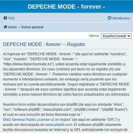
DEPECHE MODE - forever -
FAQ
Identificarse
Inicio
Índice general
Idioma:
DEPECHE MODE - forever - - Registro
Al ingresar en “DEPECHE MODE - forever -” (de aquí en adelante “nosotros”,
“nos”, “nuestro”, “DEPECHE MODE - forever -”,
“https://www.depechemode.es”), usted acuerda estar legalmente sometido a
los siguientes términos. En caso contrario por favor no se registre y/o use
“DEPECHE MODE - forever -”. Podemos cambiar estos términos en cualquier
momento e intentaríamos avisarle, sin embargo sería prudente que los
revisase por su cuenta periódicamente. Seguir registrado a “DEPECHE MODE
- forever -” después de esos cambios significa que acuerda estar legalmente
sometido a esos nuevos términos tal como fueron actualizados y/o reformados.
Nuestros foros están desarrollados por phpBB (de aquí en adelante “ellos”,
“sus”, “software phpBB”, “www.phpbb.com”, “phpBB Limited”, “phpBB Teams”)
el cual es una solución de foros liberada bajo la “
GNU General Public License v2 en Ingles
” (de aquí en adelante “GPL”) y
puede ser descargada de
www.phpbb.com
. El software phpBB solamente
facilita discusiones basadas en Internet y la GPL estrictamente los excluye de