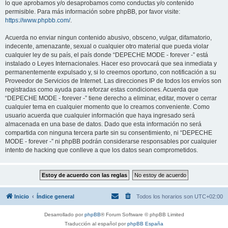
lo que aprobamos y/o desaprobamos como conductas y/o contenido
permisible. Para más información sobre phpBB, por favor visite:
https://www.phpbb.com/
.
Acuerda no enviar ningun contenido abusivo, obsceno, vulgar, difamatorio,
indecente, amenazante, sexual o cualquier otro material que pueda violar
cualquier ley de su país, el país donde “DEPECHE MODE - forever -” está
instalado o Leyes Internacionales. Hacer eso provocará que sea inmediata y
permanentemente expulsado y, si lo creemos oportuno, con notificación a su
Proveedor de Servicios de Internet. Las direcciones IP de todos los envíos son
registradas como ayuda para reforzar estas condiciones. Acuerda que
“DEPECHE MODE - forever -” tiene derecho a eliminar, editar, mover o cerrar
cualquier tema en cualquier momento que lo creamos conveniente. Como
usuario acuerda que cualquier información que haya ingresado será
almacenada en una base de datos. Dado que esta información no será
compartida con ninguna tercera parte sin su consentimiento, ni “DEPECHE
MODE - forever -” ni phpBB podrán considerarse responsables por cualquier
intento de hacking que conlleve a que los datos sean comprometidos.
Inicio
Índice general
Todos los horarios son
UTC+02:00
Desarrollado por
phpBB
® Forum Software © phpBB Limited
Traducción al español por
phpBB España