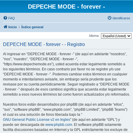
DEPECHE MODE - forever -
FAQ
Identificarse
Inicio
Índice general
Idioma:
DEPECHE MODE - forever - - Registro
Al ingresar en “DEPECHE MODE - forever -” (de aquí en adelante “nosotros”,
“nos”, “nuestro”, “DEPECHE MODE - forever -”,
“https://www.depechemode.es”), usted acuerda estar legalmente sometido a
los siguientes términos. En caso contrario por favor no se registre y/o use
“DEPECHE MODE - forever -”. Podemos cambiar estos términos en cualquier
momento e intentaríamos avisarle, sin embargo sería prudente que los
revisase por su cuenta periódicamente. Seguir registrado a “DEPECHE MODE
- forever -” después de esos cambios significa que acuerda estar legalmente
sometido a esos nuevos términos tal como fueron actualizados y/o reformados.
Nuestros foros están desarrollados por phpBB (de aquí en adelante “ellos”,
“sus”, “software phpBB”, “www.phpbb.com”, “phpBB Limited”, “phpBB Teams”)
el cual es una solución de foros liberada bajo la “
GNU General Public License v2 en Ingles
” (de aquí en adelante “GPL”) y
puede ser descargada de
www.phpbb.com
. El software phpBB solamente
facilita discusiones basadas en Internet y la GPL estrictamente los excluye de