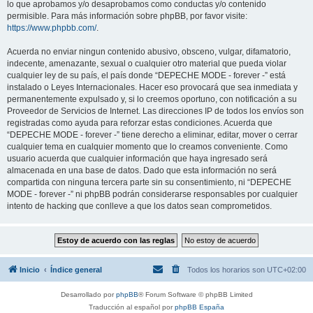
lo que aprobamos y/o desaprobamos como conductas y/o contenido
permisible. Para más información sobre phpBB, por favor visite:
https://www.phpbb.com/
.
Acuerda no enviar ningun contenido abusivo, obsceno, vulgar, difamatorio,
indecente, amenazante, sexual o cualquier otro material que pueda violar
cualquier ley de su país, el país donde “DEPECHE MODE - forever -” está
instalado o Leyes Internacionales. Hacer eso provocará que sea inmediata y
permanentemente expulsado y, si lo creemos oportuno, con notificación a su
Proveedor de Servicios de Internet. Las direcciones IP de todos los envíos son
registradas como ayuda para reforzar estas condiciones. Acuerda que
“DEPECHE MODE - forever -” tiene derecho a eliminar, editar, mover o cerrar
cualquier tema en cualquier momento que lo creamos conveniente. Como
usuario acuerda que cualquier información que haya ingresado será
almacenada en una base de datos. Dado que esta información no será
compartida con ninguna tercera parte sin su consentimiento, ni “DEPECHE
MODE - forever -” ni phpBB podrán considerarse responsables por cualquier
intento de hacking que conlleve a que los datos sean comprometidos.
Inicio
Índice general
Todos los horarios son
UTC+02:00
Desarrollado por
phpBB
® Forum Software © phpBB Limited
Traducción al español por
phpBB España