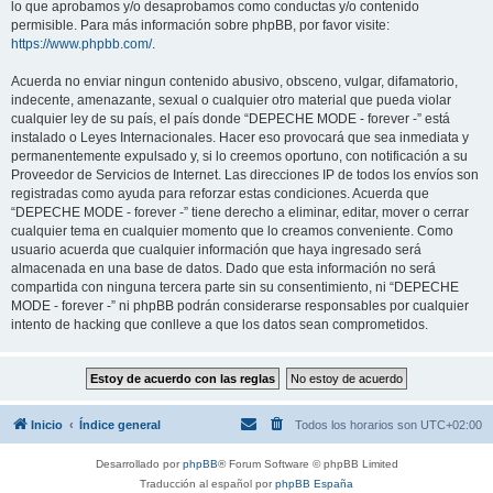
lo que aprobamos y/o desaprobamos como conductas y/o contenido
permisible. Para más información sobre phpBB, por favor visite:
https://www.phpbb.com/
.
Acuerda no enviar ningun contenido abusivo, obsceno, vulgar, difamatorio,
indecente, amenazante, sexual o cualquier otro material que pueda violar
cualquier ley de su país, el país donde “DEPECHE MODE - forever -” está
instalado o Leyes Internacionales. Hacer eso provocará que sea inmediata y
permanentemente expulsado y, si lo creemos oportuno, con notificación a su
Proveedor de Servicios de Internet. Las direcciones IP de todos los envíos son
registradas como ayuda para reforzar estas condiciones. Acuerda que
“DEPECHE MODE - forever -” tiene derecho a eliminar, editar, mover o cerrar
cualquier tema en cualquier momento que lo creamos conveniente. Como
usuario acuerda que cualquier información que haya ingresado será
almacenada en una base de datos. Dado que esta información no será
compartida con ninguna tercera parte sin su consentimiento, ni “DEPECHE
MODE - forever -” ni phpBB podrán considerarse responsables por cualquier
intento de hacking que conlleve a que los datos sean comprometidos.
Inicio
Índice general
Todos los horarios son
UTC+02:00
Desarrollado por
phpBB
® Forum Software © phpBB Limited
Traducción al español por
phpBB España