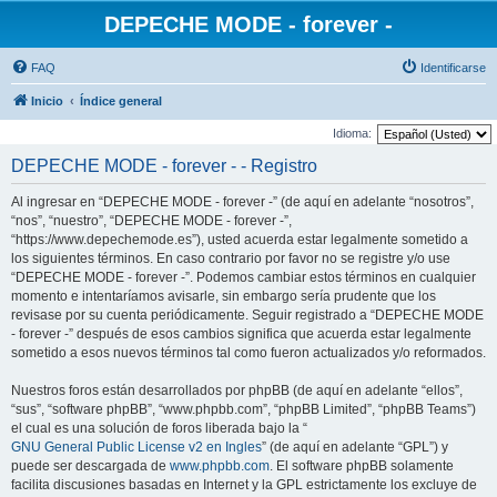
DEPECHE MODE - forever -
FAQ
Identificarse
Inicio
Índice general
Idioma:
DEPECHE MODE - forever - - Registro
Al ingresar en “DEPECHE MODE - forever -” (de aquí en adelante “nosotros”,
“nos”, “nuestro”, “DEPECHE MODE - forever -”,
“https://www.depechemode.es”), usted acuerda estar legalmente sometido a
los siguientes términos. En caso contrario por favor no se registre y/o use
“DEPECHE MODE - forever -”. Podemos cambiar estos términos en cualquier
momento e intentaríamos avisarle, sin embargo sería prudente que los
revisase por su cuenta periódicamente. Seguir registrado a “DEPECHE MODE
- forever -” después de esos cambios significa que acuerda estar legalmente
sometido a esos nuevos términos tal como fueron actualizados y/o reformados.
Nuestros foros están desarrollados por phpBB (de aquí en adelante “ellos”,
“sus”, “software phpBB”, “www.phpbb.com”, “phpBB Limited”, “phpBB Teams”)
el cual es una solución de foros liberada bajo la “
GNU General Public License v2 en Ingles
” (de aquí en adelante “GPL”) y
puede ser descargada de
www.phpbb.com
. El software phpBB solamente
facilita discusiones basadas en Internet y la GPL estrictamente los excluye de