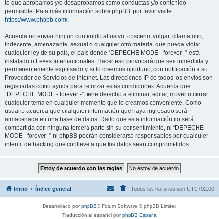
lo que aprobamos y/o desaprobamos como conductas y/o contenido
permisible. Para más información sobre phpBB, por favor visite:
https://www.phpbb.com/
.
Acuerda no enviar ningun contenido abusivo, obsceno, vulgar, difamatorio,
indecente, amenazante, sexual o cualquier otro material que pueda violar
cualquier ley de su país, el país donde “DEPECHE MODE - forever -” está
instalado o Leyes Internacionales. Hacer eso provocará que sea inmediata y
permanentemente expulsado y, si lo creemos oportuno, con notificación a su
Proveedor de Servicios de Internet. Las direcciones IP de todos los envíos son
registradas como ayuda para reforzar estas condiciones. Acuerda que
“DEPECHE MODE - forever -” tiene derecho a eliminar, editar, mover o cerrar
cualquier tema en cualquier momento que lo creamos conveniente. Como
usuario acuerda que cualquier información que haya ingresado será
almacenada en una base de datos. Dado que esta información no será
compartida con ninguna tercera parte sin su consentimiento, ni “DEPECHE
MODE - forever -” ni phpBB podrán considerarse responsables por cualquier
intento de hacking que conlleve a que los datos sean comprometidos.
Inicio
Índice general
Todos los horarios son
UTC+02:00
Desarrollado por
phpBB
® Forum Software © phpBB Limited
Traducción al español por
phpBB España