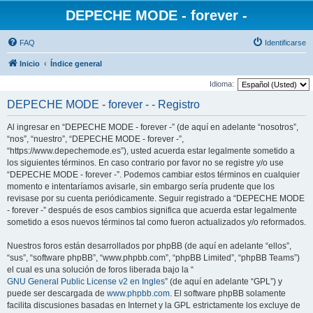
DEPECHE MODE - forever -
FAQ
Identificarse
Inicio
Índice general
Idioma:
DEPECHE MODE - forever - - Registro
Al ingresar en “DEPECHE MODE - forever -” (de aquí en adelante “nosotros”,
“nos”, “nuestro”, “DEPECHE MODE - forever -”,
“https://www.depechemode.es”), usted acuerda estar legalmente sometido a
los siguientes términos. En caso contrario por favor no se registre y/o use
“DEPECHE MODE - forever -”. Podemos cambiar estos términos en cualquier
momento e intentaríamos avisarle, sin embargo sería prudente que los
revisase por su cuenta periódicamente. Seguir registrado a “DEPECHE MODE
- forever -” después de esos cambios significa que acuerda estar legalmente
sometido a esos nuevos términos tal como fueron actualizados y/o reformados.
Nuestros foros están desarrollados por phpBB (de aquí en adelante “ellos”,
“sus”, “software phpBB”, “www.phpbb.com”, “phpBB Limited”, “phpBB Teams”)
el cual es una solución de foros liberada bajo la “
GNU General Public License v2 en Ingles
” (de aquí en adelante “GPL”) y
puede ser descargada de
www.phpbb.com
. El software phpBB solamente
facilita discusiones basadas en Internet y la GPL estrictamente los excluye de