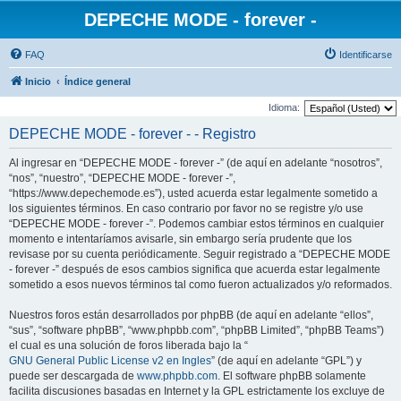
DEPECHE MODE - forever -
FAQ
Identificarse
Inicio
Índice general
Idioma:
DEPECHE MODE - forever - - Registro
Al ingresar en “DEPECHE MODE - forever -” (de aquí en adelante “nosotros”,
“nos”, “nuestro”, “DEPECHE MODE - forever -”,
“https://www.depechemode.es”), usted acuerda estar legalmente sometido a
los siguientes términos. En caso contrario por favor no se registre y/o use
“DEPECHE MODE - forever -”. Podemos cambiar estos términos en cualquier
momento e intentaríamos avisarle, sin embargo sería prudente que los
revisase por su cuenta periódicamente. Seguir registrado a “DEPECHE MODE
- forever -” después de esos cambios significa que acuerda estar legalmente
sometido a esos nuevos términos tal como fueron actualizados y/o reformados.
Nuestros foros están desarrollados por phpBB (de aquí en adelante “ellos”,
“sus”, “software phpBB”, “www.phpbb.com”, “phpBB Limited”, “phpBB Teams”)
el cual es una solución de foros liberada bajo la “
GNU General Public License v2 en Ingles
” (de aquí en adelante “GPL”) y
puede ser descargada de
www.phpbb.com
. El software phpBB solamente
facilita discusiones basadas en Internet y la GPL estrictamente los excluye de