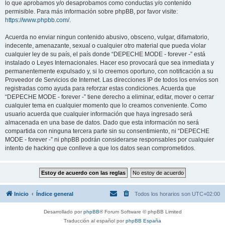
lo que aprobamos y/o desaprobamos como conductas y/o contenido
permisible. Para más información sobre phpBB, por favor visite:
https://www.phpbb.com/
.
Acuerda no enviar ningun contenido abusivo, obsceno, vulgar, difamatorio,
indecente, amenazante, sexual o cualquier otro material que pueda violar
cualquier ley de su país, el país donde “DEPECHE MODE - forever -” está
instalado o Leyes Internacionales. Hacer eso provocará que sea inmediata y
permanentemente expulsado y, si lo creemos oportuno, con notificación a su
Proveedor de Servicios de Internet. Las direcciones IP de todos los envíos son
registradas como ayuda para reforzar estas condiciones. Acuerda que
“DEPECHE MODE - forever -” tiene derecho a eliminar, editar, mover o cerrar
cualquier tema en cualquier momento que lo creamos conveniente. Como
usuario acuerda que cualquier información que haya ingresado será
almacenada en una base de datos. Dado que esta información no será
compartida con ninguna tercera parte sin su consentimiento, ni “DEPECHE
MODE - forever -” ni phpBB podrán considerarse responsables por cualquier
intento de hacking que conlleve a que los datos sean comprometidos.
Inicio
Índice general
Todos los horarios son
UTC+02:00
Desarrollado por
phpBB
® Forum Software © phpBB Limited
Traducción al español por
phpBB España