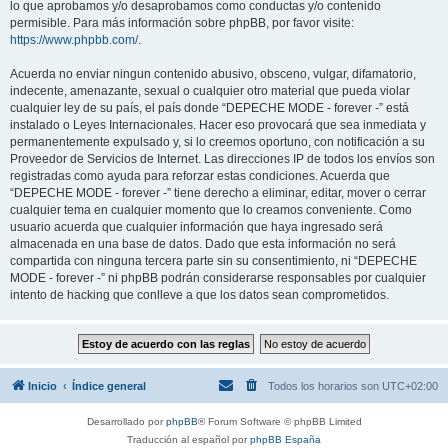
lo que aprobamos y/o desaprobamos como conductas y/o contenido
permisible. Para más información sobre phpBB, por favor visite:
https://www.phpbb.com/
.
Acuerda no enviar ningun contenido abusivo, obsceno, vulgar, difamatorio,
indecente, amenazante, sexual o cualquier otro material que pueda violar
cualquier ley de su país, el país donde “DEPECHE MODE - forever -” está
instalado o Leyes Internacionales. Hacer eso provocará que sea inmediata y
permanentemente expulsado y, si lo creemos oportuno, con notificación a su
Proveedor de Servicios de Internet. Las direcciones IP de todos los envíos son
registradas como ayuda para reforzar estas condiciones. Acuerda que
“DEPECHE MODE - forever -” tiene derecho a eliminar, editar, mover o cerrar
cualquier tema en cualquier momento que lo creamos conveniente. Como
usuario acuerda que cualquier información que haya ingresado será
almacenada en una base de datos. Dado que esta información no será
compartida con ninguna tercera parte sin su consentimiento, ni “DEPECHE
MODE - forever -” ni phpBB podrán considerarse responsables por cualquier
intento de hacking que conlleve a que los datos sean comprometidos.
Inicio
Índice general
Todos los horarios son
UTC+02:00
Desarrollado por
phpBB
® Forum Software © phpBB Limited
Traducción al español por
phpBB España