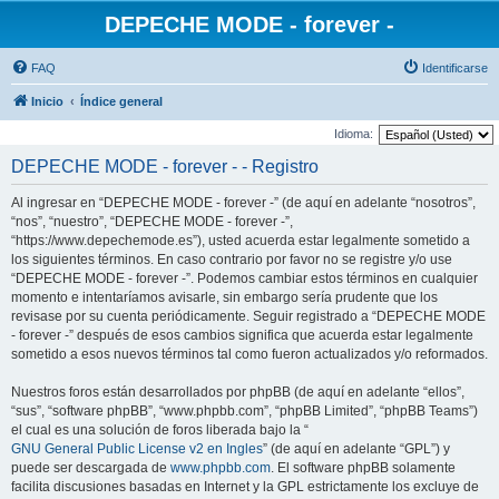
DEPECHE MODE - forever -
FAQ
Identificarse
Inicio
Índice general
Idioma:
DEPECHE MODE - forever - - Registro
Al ingresar en “DEPECHE MODE - forever -” (de aquí en adelante “nosotros”,
“nos”, “nuestro”, “DEPECHE MODE - forever -”,
“https://www.depechemode.es”), usted acuerda estar legalmente sometido a
los siguientes términos. En caso contrario por favor no se registre y/o use
“DEPECHE MODE - forever -”. Podemos cambiar estos términos en cualquier
momento e intentaríamos avisarle, sin embargo sería prudente que los
revisase por su cuenta periódicamente. Seguir registrado a “DEPECHE MODE
- forever -” después de esos cambios significa que acuerda estar legalmente
sometido a esos nuevos términos tal como fueron actualizados y/o reformados.
Nuestros foros están desarrollados por phpBB (de aquí en adelante “ellos”,
“sus”, “software phpBB”, “www.phpbb.com”, “phpBB Limited”, “phpBB Teams”)
el cual es una solución de foros liberada bajo la “
GNU General Public License v2 en Ingles
” (de aquí en adelante “GPL”) y
puede ser descargada de
www.phpbb.com
. El software phpBB solamente
facilita discusiones basadas en Internet y la GPL estrictamente los excluye de