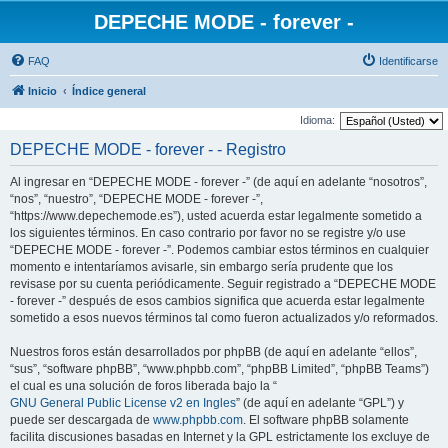
DEPECHE MODE - forever -
FAQ
Identificarse
Inicio
Índice general
Idioma:
DEPECHE MODE - forever - - Registro
Al ingresar en “DEPECHE MODE - forever -” (de aquí en adelante “nosotros”,
“nos”, “nuestro”, “DEPECHE MODE - forever -”,
“https://www.depechemode.es”), usted acuerda estar legalmente sometido a
los siguientes términos. En caso contrario por favor no se registre y/o use
“DEPECHE MODE - forever -”. Podemos cambiar estos términos en cualquier
momento e intentaríamos avisarle, sin embargo sería prudente que los
revisase por su cuenta periódicamente. Seguir registrado a “DEPECHE MODE
- forever -” después de esos cambios significa que acuerda estar legalmente
sometido a esos nuevos términos tal como fueron actualizados y/o reformados.
Nuestros foros están desarrollados por phpBB (de aquí en adelante “ellos”,
“sus”, “software phpBB”, “www.phpbb.com”, “phpBB Limited”, “phpBB Teams”)
el cual es una solución de foros liberada bajo la “
GNU General Public License v2 en Ingles
” (de aquí en adelante “GPL”) y
puede ser descargada de
www.phpbb.com
. El software phpBB solamente
facilita discusiones basadas en Internet y la GPL estrictamente los excluye de