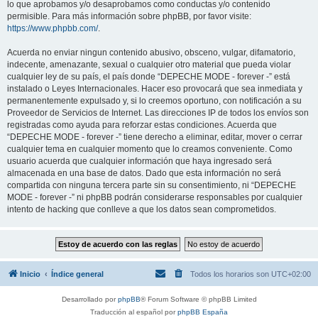
lo que aprobamos y/o desaprobamos como conductas y/o contenido
permisible. Para más información sobre phpBB, por favor visite:
https://www.phpbb.com/
.
Acuerda no enviar ningun contenido abusivo, obsceno, vulgar, difamatorio,
indecente, amenazante, sexual o cualquier otro material que pueda violar
cualquier ley de su país, el país donde “DEPECHE MODE - forever -” está
instalado o Leyes Internacionales. Hacer eso provocará que sea inmediata y
permanentemente expulsado y, si lo creemos oportuno, con notificación a su
Proveedor de Servicios de Internet. Las direcciones IP de todos los envíos son
registradas como ayuda para reforzar estas condiciones. Acuerda que
“DEPECHE MODE - forever -” tiene derecho a eliminar, editar, mover o cerrar
cualquier tema en cualquier momento que lo creamos conveniente. Como
usuario acuerda que cualquier información que haya ingresado será
almacenada en una base de datos. Dado que esta información no será
compartida con ninguna tercera parte sin su consentimiento, ni “DEPECHE
MODE - forever -” ni phpBB podrán considerarse responsables por cualquier
intento de hacking que conlleve a que los datos sean comprometidos.
Inicio
Índice general
Todos los horarios son
UTC+02:00
Desarrollado por
phpBB
® Forum Software © phpBB Limited
Traducción al español por
phpBB España