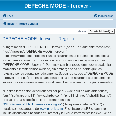
DEPECHE MODE - forever -
FAQ
Identificarse
Inicio
Índice general
Idioma:
DEPECHE MODE - forever - - Registro
Al ingresar en “DEPECHE MODE - forever -” (de aquí en adelante “nosotros”,
“nos”, “nuestro”, “DEPECHE MODE - forever -”,
“https://www.depechemode.es”), usted acuerda estar legalmente sometido a
los siguientes términos. En caso contrario por favor no se registre y/o use
“DEPECHE MODE - forever -”. Podemos cambiar estos términos en cualquier
momento e intentaríamos avisarle, sin embargo sería prudente que los
revisase por su cuenta periódicamente. Seguir registrado a “DEPECHE MODE
- forever -” después de esos cambios significa que acuerda estar legalmente
sometido a esos nuevos términos tal como fueron actualizados y/o reformados.
Nuestros foros están desarrollados por phpBB (de aquí en adelante “ellos”,
“sus”, “software phpBB”, “www.phpbb.com”, “phpBB Limited”, “phpBB Teams”)
el cual es una solución de foros liberada bajo la “
GNU General Public License v2 en Ingles
” (de aquí en adelante “GPL”) y
puede ser descargada de
www.phpbb.com
. El software phpBB solamente
facilita discusiones basadas en Internet y la GPL estrictamente los excluye de