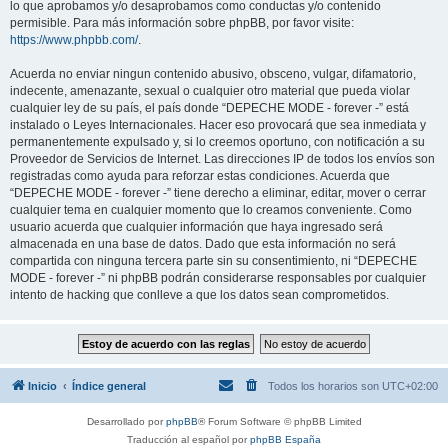
lo que aprobamos y/o desaprobamos como conductas y/o contenido
permisible. Para más información sobre phpBB, por favor visite:
https://www.phpbb.com/
.
Acuerda no enviar ningun contenido abusivo, obsceno, vulgar, difamatorio,
indecente, amenazante, sexual o cualquier otro material que pueda violar
cualquier ley de su país, el país donde “DEPECHE MODE - forever -” está
instalado o Leyes Internacionales. Hacer eso provocará que sea inmediata y
permanentemente expulsado y, si lo creemos oportuno, con notificación a su
Proveedor de Servicios de Internet. Las direcciones IP de todos los envíos son
registradas como ayuda para reforzar estas condiciones. Acuerda que
“DEPECHE MODE - forever -” tiene derecho a eliminar, editar, mover o cerrar
cualquier tema en cualquier momento que lo creamos conveniente. Como
usuario acuerda que cualquier información que haya ingresado será
almacenada en una base de datos. Dado que esta información no será
compartida con ninguna tercera parte sin su consentimiento, ni “DEPECHE
MODE - forever -” ni phpBB podrán considerarse responsables por cualquier
intento de hacking que conlleve a que los datos sean comprometidos.
Inicio
Índice general
Todos los horarios son
UTC+02:00
Desarrollado por
phpBB
® Forum Software © phpBB Limited
Traducción al español por
phpBB España