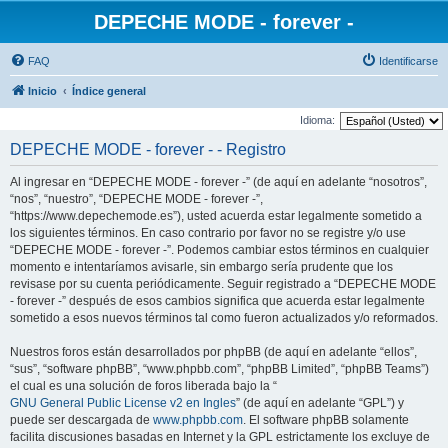
DEPECHE MODE - forever -
FAQ
Identificarse
Inicio
Índice general
Idioma:
DEPECHE MODE - forever - - Registro
Al ingresar en “DEPECHE MODE - forever -” (de aquí en adelante “nosotros”,
“nos”, “nuestro”, “DEPECHE MODE - forever -”,
“https://www.depechemode.es”), usted acuerda estar legalmente sometido a
los siguientes términos. En caso contrario por favor no se registre y/o use
“DEPECHE MODE - forever -”. Podemos cambiar estos términos en cualquier
momento e intentaríamos avisarle, sin embargo sería prudente que los
revisase por su cuenta periódicamente. Seguir registrado a “DEPECHE MODE
- forever -” después de esos cambios significa que acuerda estar legalmente
sometido a esos nuevos términos tal como fueron actualizados y/o reformados.
Nuestros foros están desarrollados por phpBB (de aquí en adelante “ellos”,
“sus”, “software phpBB”, “www.phpbb.com”, “phpBB Limited”, “phpBB Teams”)
el cual es una solución de foros liberada bajo la “
GNU General Public License v2 en Ingles
” (de aquí en adelante “GPL”) y
puede ser descargada de
www.phpbb.com
. El software phpBB solamente
facilita discusiones basadas en Internet y la GPL estrictamente los excluye de