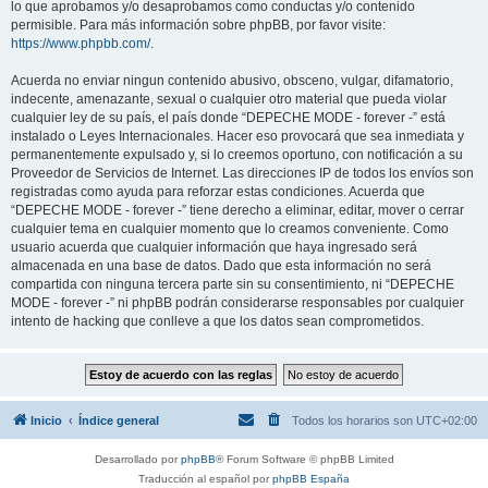
lo que aprobamos y/o desaprobamos como conductas y/o contenido
permisible. Para más información sobre phpBB, por favor visite:
https://www.phpbb.com/
.
Acuerda no enviar ningun contenido abusivo, obsceno, vulgar, difamatorio,
indecente, amenazante, sexual o cualquier otro material que pueda violar
cualquier ley de su país, el país donde “DEPECHE MODE - forever -” está
instalado o Leyes Internacionales. Hacer eso provocará que sea inmediata y
permanentemente expulsado y, si lo creemos oportuno, con notificación a su
Proveedor de Servicios de Internet. Las direcciones IP de todos los envíos son
registradas como ayuda para reforzar estas condiciones. Acuerda que
“DEPECHE MODE - forever -” tiene derecho a eliminar, editar, mover o cerrar
cualquier tema en cualquier momento que lo creamos conveniente. Como
usuario acuerda que cualquier información que haya ingresado será
almacenada en una base de datos. Dado que esta información no será
compartida con ninguna tercera parte sin su consentimiento, ni “DEPECHE
MODE - forever -” ni phpBB podrán considerarse responsables por cualquier
intento de hacking que conlleve a que los datos sean comprometidos.
Inicio
Índice general
Todos los horarios son
UTC+02:00
Desarrollado por
phpBB
® Forum Software © phpBB Limited
Traducción al español por
phpBB España