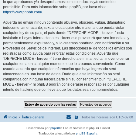
lo que aprobamos y/o desaprobamos como conductas y/o contenido
permisible. Para más información sobre phpBB, por favor visite:
https://www.phpbb.com/
.
Acuerda no enviar ningun contenido abusivo, obsceno, vulgar, difamatorio,
indecente, amenazante, sexual o cualquier otro material que pueda violar
cualquier ley de su país, el país donde “DEPECHE MODE - forever -” está
instalado o Leyes Internacionales. Hacer eso provocará que sea inmediata y
permanentemente expulsado y, si lo creemos oportuno, con notificación a su
Proveedor de Servicios de Internet. Las direcciones IP de todos los envíos son
registradas como ayuda para reforzar estas condiciones. Acuerda que
“DEPECHE MODE - forever -” tiene derecho a eliminar, editar, mover o cerrar
cualquier tema en cualquier momento que lo creamos conveniente. Como
usuario acuerda que cualquier información que haya ingresado será
almacenada en una base de datos. Dado que esta información no será
compartida con ninguna tercera parte sin su consentimiento, ni “DEPECHE
MODE - forever -” ni phpBB podrán considerarse responsables por cualquier
intento de hacking que conlleve a que los datos sean comprometidos.
Inicio
Índice general
Todos los horarios son
UTC+02:00
Desarrollado por
phpBB
® Forum Software © phpBB Limited
Traducción al español por
phpBB España