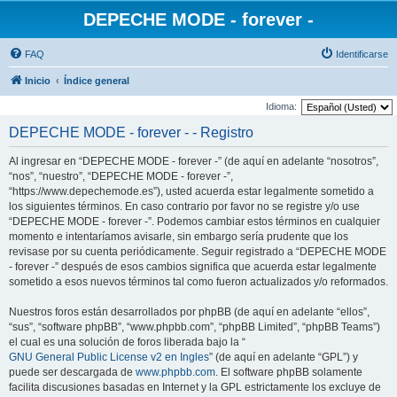
DEPECHE MODE - forever -
FAQ
Identificarse
Inicio
Índice general
Idioma:
DEPECHE MODE - forever - - Registro
Al ingresar en “DEPECHE MODE - forever -” (de aquí en adelante “nosotros”,
“nos”, “nuestro”, “DEPECHE MODE - forever -”,
“https://www.depechemode.es”), usted acuerda estar legalmente sometido a
los siguientes términos. En caso contrario por favor no se registre y/o use
“DEPECHE MODE - forever -”. Podemos cambiar estos términos en cualquier
momento e intentaríamos avisarle, sin embargo sería prudente que los
revisase por su cuenta periódicamente. Seguir registrado a “DEPECHE MODE
- forever -” después de esos cambios significa que acuerda estar legalmente
sometido a esos nuevos términos tal como fueron actualizados y/o reformados.
Nuestros foros están desarrollados por phpBB (de aquí en adelante “ellos”,
“sus”, “software phpBB”, “www.phpbb.com”, “phpBB Limited”, “phpBB Teams”)
el cual es una solución de foros liberada bajo la “
GNU General Public License v2 en Ingles
” (de aquí en adelante “GPL”) y
puede ser descargada de
www.phpbb.com
. El software phpBB solamente
facilita discusiones basadas en Internet y la GPL estrictamente los excluye de