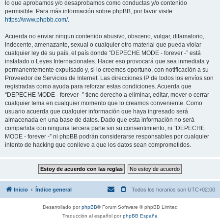
lo que aprobamos y/o desaprobamos como conductas y/o contenido
permisible. Para más información sobre phpBB, por favor visite:
https://www.phpbb.com/
.
Acuerda no enviar ningun contenido abusivo, obsceno, vulgar, difamatorio,
indecente, amenazante, sexual o cualquier otro material que pueda violar
cualquier ley de su país, el país donde “DEPECHE MODE - forever -” está
instalado o Leyes Internacionales. Hacer eso provocará que sea inmediata y
permanentemente expulsado y, si lo creemos oportuno, con notificación a su
Proveedor de Servicios de Internet. Las direcciones IP de todos los envíos son
registradas como ayuda para reforzar estas condiciones. Acuerda que
“DEPECHE MODE - forever -” tiene derecho a eliminar, editar, mover o cerrar
cualquier tema en cualquier momento que lo creamos conveniente. Como
usuario acuerda que cualquier información que haya ingresado será
almacenada en una base de datos. Dado que esta información no será
compartida con ninguna tercera parte sin su consentimiento, ni “DEPECHE
MODE - forever -” ni phpBB podrán considerarse responsables por cualquier
intento de hacking que conlleve a que los datos sean comprometidos.
Inicio
Índice general
Todos los horarios son
UTC+02:00
Desarrollado por
phpBB
® Forum Software © phpBB Limited
Traducción al español por
phpBB España