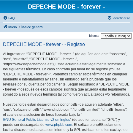
DEPECHE MODE - forever -
FAQ
Identificarse
Inicio
Índice general
Idioma:
DEPECHE MODE - forever - - Registro
Al ingresar en “DEPECHE MODE - forever -” (de aquí en adelante “nosotros”,
“nos”, “nuestro”, “DEPECHE MODE - forever -”,
“https://www.depechemode.es”), usted acuerda estar legalmente sometido a
los siguientes términos. En caso contrario por favor no se registre y/o use
“DEPECHE MODE - forever -”. Podemos cambiar estos términos en cualquier
momento e intentaríamos avisarle, sin embargo sería prudente que los
revisase por su cuenta periódicamente. Seguir registrado a “DEPECHE MODE
- forever -” después de esos cambios significa que acuerda estar legalmente
sometido a esos nuevos términos tal como fueron actualizados y/o reformados.
Nuestros foros están desarrollados por phpBB (de aquí en adelante “ellos”,
“sus”, “software phpBB”, “www.phpbb.com”, “phpBB Limited”, “phpBB Teams”)
el cual es una solución de foros liberada bajo la “
GNU General Public License v2 en Ingles
” (de aquí en adelante “GPL”) y
puede ser descargada de
www.phpbb.com
. El software phpBB solamente
facilita discusiones basadas en Internet y la GPL estrictamente los excluye de