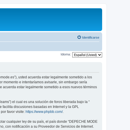
Identificarse
Idioma:
emode.es”), usted acuerda estar legalmente sometido a los
er momento e intentaríamos avisarle, sin embargo sería
ue acuerda estar legalmente sometido a esos nuevos términos
ams”) el cual es una solución de foros liberada bajo la “
 facilita discusiones basadas en Internet y la GPL
or favor visite:
https://www.phpbb.com/
.
violar cualquier ley de su país, el país donde “DEPECHE MODE
, con notificación a su Proveedor de Servicios de Internet.