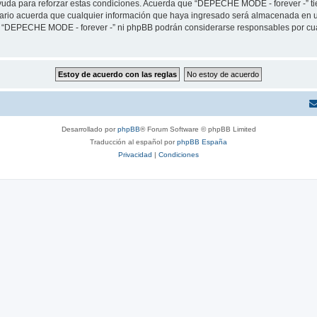
yuda para reforzar estas condiciones. Acuerda que “DEPECHE MODE - forever -” tien
rio acuerda que cualquier información que haya ingresado será almacenada en u
ni “DEPECHE MODE - forever -” ni phpBB podrán considerarse responsables por cua
Desarrollado por
phpBB
® Forum Software © phpBB Limited
Traducción al español por
phpBB España
Privacidad
|
Condiciones