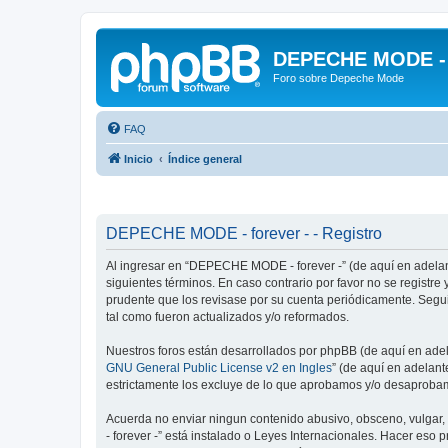
DEPECHE MODE - f
Foro sobre Depeche Mode
FAQ
Inicio
Índice general
DEPECHE MODE - forever - - Registro
Al ingresar en “DEPECHE MODE - forever -” (de aquí en adelan
siguientes términos. En caso contrario por favor no se regist
prudente que los revisase por su cuenta periódicamente. Seg
tal como fueron actualizados y/o reformados.
Nuestros foros están desarrollados por phpBB (de aquí en adela
GNU General Public License v2 en Ingles
” (de aquí en adelan
estrictamente los excluye de lo que aprobamos y/o desaprobam
Acuerda no enviar ningun contenido abusivo, obsceno, vulgar,
- forever -” está instalado o Leyes Internacionales. Hacer eso