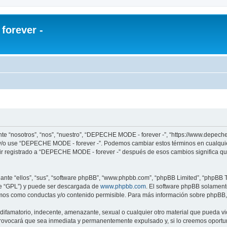
orever -
te “nosotros”, “nos”, “nuestro”, “DEPECHE MODE - forever -”, “https://www.depech
re y/o use “DEPECHE MODE - forever -”. Podemos cambiar estos términos en cualqui
uir registrado a “DEPECHE MODE - forever -” después de esos cambios significa q
nte “ellos”, “sus”, “software phpBB”, “www.phpbb.com”, “phpBB Limited”, “phpBB Te
te “GPL”) y puede ser descargada de
www.phpbb.com
. El software phpBB solamente
os como conductas y/o contenido permisible. Para más información sobre phpBB, p
 difamatorio, indecente, amenazante, sexual o cualquier otro material que pueda 
 provocará que sea inmediata y permanentemente expulsado y, si lo creemos oportuno