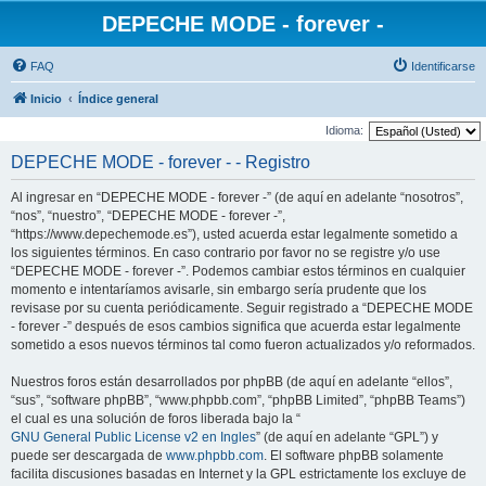
DEPECHE MODE - forever -
FAQ
Identificarse
Inicio
Índice general
Idioma:
DEPECHE MODE - forever - - Registro
Al ingresar en “DEPECHE MODE - forever -” (de aquí en adelante “nosotros”,
“nos”, “nuestro”, “DEPECHE MODE - forever -”,
“https://www.depechemode.es”), usted acuerda estar legalmente sometido a
los siguientes términos. En caso contrario por favor no se registre y/o use
“DEPECHE MODE - forever -”. Podemos cambiar estos términos en cualquier
momento e intentaríamos avisarle, sin embargo sería prudente que los
revisase por su cuenta periódicamente. Seguir registrado a “DEPECHE MODE
- forever -” después de esos cambios significa que acuerda estar legalmente
sometido a esos nuevos términos tal como fueron actualizados y/o reformados.
Nuestros foros están desarrollados por phpBB (de aquí en adelante “ellos”,
“sus”, “software phpBB”, “www.phpbb.com”, “phpBB Limited”, “phpBB Teams”)
el cual es una solución de foros liberada bajo la “
GNU General Public License v2 en Ingles
” (de aquí en adelante “GPL”) y
puede ser descargada de
www.phpbb.com
. El software phpBB solamente
facilita discusiones basadas en Internet y la GPL estrictamente los excluye de