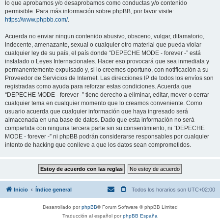
lo que aprobamos y/o desaprobamos como conductas y/o contenido
permisible. Para más información sobre phpBB, por favor visite:
https://www.phpbb.com/
.
Acuerda no enviar ningun contenido abusivo, obsceno, vulgar, difamatorio,
indecente, amenazante, sexual o cualquier otro material que pueda violar
cualquier ley de su país, el país donde “DEPECHE MODE - forever -” está
instalado o Leyes Internacionales. Hacer eso provocará que sea inmediata y
permanentemente expulsado y, si lo creemos oportuno, con notificación a su
Proveedor de Servicios de Internet. Las direcciones IP de todos los envíos son
registradas como ayuda para reforzar estas condiciones. Acuerda que
“DEPECHE MODE - forever -” tiene derecho a eliminar, editar, mover o cerrar
cualquier tema en cualquier momento que lo creamos conveniente. Como
usuario acuerda que cualquier información que haya ingresado será
almacenada en una base de datos. Dado que esta información no será
compartida con ninguna tercera parte sin su consentimiento, ni “DEPECHE
MODE - forever -” ni phpBB podrán considerarse responsables por cualquier
intento de hacking que conlleve a que los datos sean comprometidos.
Inicio
Índice general
Todos los horarios son
UTC+02:00
Desarrollado por
phpBB
® Forum Software © phpBB Limited
Traducción al español por
phpBB España