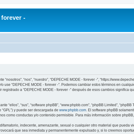
orever -
te “nosotros”, “nos”, “nuestro”, “DEPECHE MODE - forever -”, “https://www.depech
re y/o use “DEPECHE MODE - forever -”. Podemos cambiar estos términos en cualqui
uir registrado a “DEPECHE MODE - forever -” después de esos cambios significa q
nte “ellos”, “sus”, “software phpBB”, “www.phpbb.com”, “phpBB Limited”, “phpBB Te
te “GPL”) y puede ser descargada de
www.phpbb.com
. El software phpBB solamente
os como conductas y/o contenido permisible. Para más información sobre phpBB, p
 difamatorio, indecente, amenazante, sexual o cualquier otro material que pueda 
 provocará que sea inmediata y permanentemente expulsado y, si lo creemos oportuno