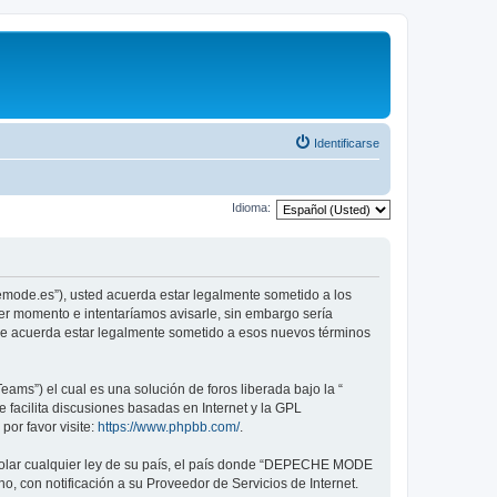
Identificarse
Idioma:
emode.es”), usted acuerda estar legalmente sometido a los
er momento e intentaríamos avisarle, sin embargo sería
ue acuerda estar legalmente sometido a esos nuevos términos
ams”) el cual es una solución de foros liberada bajo la “
 facilita discusiones basadas en Internet y la GPL
or favor visite:
https://www.phpbb.com/
.
violar cualquier ley de su país, el país donde “DEPECHE MODE
, con notificación a su Proveedor de Servicios de Internet.