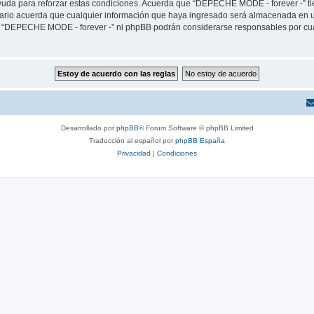
yuda para reforzar estas condiciones. Acuerda que “DEPECHE MODE - forever -” tien
rio acuerda que cualquier información que haya ingresado será almacenada en u
ni “DEPECHE MODE - forever -” ni phpBB podrán considerarse responsables por cua
Desarrollado por
phpBB
® Forum Software © phpBB Limited
Traducción al español por
phpBB España
Privacidad
|
Condiciones