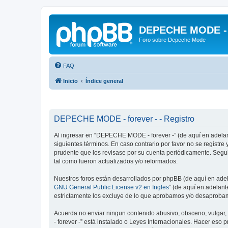
DEPECHE MODE - f
Foro sobre Depeche Mode
FAQ
Inicio
Índice general
DEPECHE MODE - forever - - Registro
Al ingresar en “DEPECHE MODE - forever -” (de aquí en adelan
siguientes términos. En caso contrario por favor no se regist
prudente que los revisase por su cuenta periódicamente. Seg
tal como fueron actualizados y/o reformados.
Nuestros foros están desarrollados por phpBB (de aquí en adela
GNU General Public License v2 en Ingles
” (de aquí en adelan
estrictamente los excluye de lo que aprobamos y/o desaprobam
Acuerda no enviar ningun contenido abusivo, obsceno, vulgar,
- forever -” está instalado o Leyes Internacionales. Hacer eso