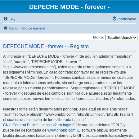
DEPECHE MODE - forever -
FAQ
Identificarse
Inicio
Índice general
Idioma:
DEPECHE MODE - forever - - Registro
Al ingresar en “DEPECHE MODE - forever -” (de aquí en adelante “nosotros”,
“nos”, “nuestro”, “DEPECHE MODE - forever -”,
“https://www.depechemode.es”), usted acuerda estar legalmente sometido a
los siguientes términos. En caso contrario por favor no se registre y/o use
“DEPECHE MODE - forever -”. Podemos cambiar estos términos en cualquier
momento e intentaríamos avisarle, sin embargo sería prudente que los
revisase por su cuenta periódicamente. Seguir registrado a “DEPECHE MODE
- forever -” después de esos cambios significa que acuerda estar legalmente
sometido a esos nuevos términos tal como fueron actualizados y/o reformados.
Nuestros foros están desarrollados por phpBB (de aquí en adelante “ellos”,
“sus”, “software phpBB”, “www.phpbb.com”, “phpBB Limited”, “phpBB Teams”)
el cual es una solución de foros liberada bajo la “
GNU General Public License v2 en Ingles
” (de aquí en adelante “GPL”) y
puede ser descargada de
www.phpbb.com
. El software phpBB solamente
facilita discusiones basadas en Internet y la GPL estrictamente los excluye de