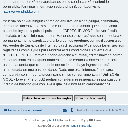
lo que aprobamos y/o desaprobamos como conductas y/o contenido
permisible. Para más información sobre phpBB, por favor visite:
https://www.phpbb.com/
.
Acuerda no enviar ningun contenido abusivo, obsceno, vulgar, difamatorio,
indecente, amenazante, sexual o cualquier otro material que pueda violar
cualquier ley de su país, el país donde “DEPECHE MODE - forever -” está
instalado o Leyes Internacionales. Hacer eso provocará que sea inmediata y
permanentemente expulsado y, si lo creemos oportuno, con notificación a su
Proveedor de Servicios de Internet. Las direcciones IP de todos los envíos son
registradas como ayuda para reforzar estas condiciones. Acuerda que
“DEPECHE MODE - forever -” tiene derecho a eliminar, editar, mover o cerrar
cualquier tema en cualquier momento que lo creamos conveniente. Como
usuario acuerda que cualquier información que haya ingresado será
almacenada en una base de datos. Dado que esta información no será
compartida con ninguna tercera parte sin su consentimiento, ni “DEPECHE
MODE - forever -” ni phpBB podrán considerarse responsables por cualquier
intento de hacking que conlleve a que los datos sean comprometidos.
Inicio
Índice general
Todos los horarios son
UTC+02:00
Desarrollado por
phpBB
® Forum Software © phpBB Limited
Traducción al español por
phpBB España