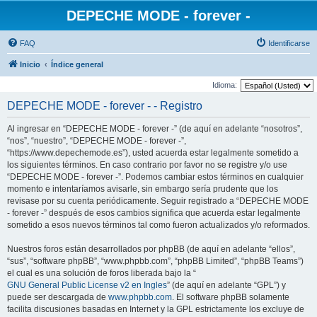
DEPECHE MODE - forever -
FAQ
Identificarse
Inicio
Índice general
Idioma:
DEPECHE MODE - forever - - Registro
Al ingresar en “DEPECHE MODE - forever -” (de aquí en adelante “nosotros”,
“nos”, “nuestro”, “DEPECHE MODE - forever -”,
“https://www.depechemode.es”), usted acuerda estar legalmente sometido a
los siguientes términos. En caso contrario por favor no se registre y/o use
“DEPECHE MODE - forever -”. Podemos cambiar estos términos en cualquier
momento e intentaríamos avisarle, sin embargo sería prudente que los
revisase por su cuenta periódicamente. Seguir registrado a “DEPECHE MODE
- forever -” después de esos cambios significa que acuerda estar legalmente
sometido a esos nuevos términos tal como fueron actualizados y/o reformados.
Nuestros foros están desarrollados por phpBB (de aquí en adelante “ellos”,
“sus”, “software phpBB”, “www.phpbb.com”, “phpBB Limited”, “phpBB Teams”)
el cual es una solución de foros liberada bajo la “
GNU General Public License v2 en Ingles
” (de aquí en adelante “GPL”) y
puede ser descargada de
www.phpbb.com
. El software phpBB solamente
facilita discusiones basadas en Internet y la GPL estrictamente los excluye de