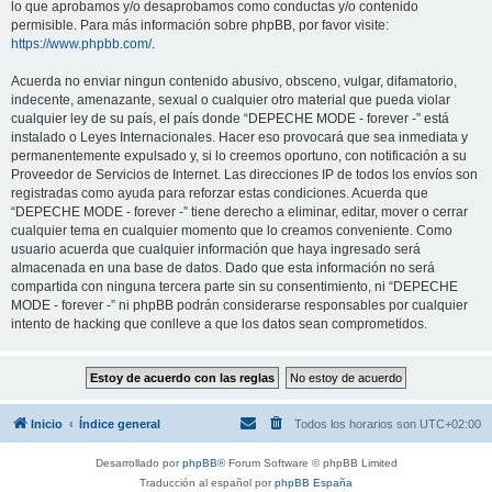
lo que aprobamos y/o desaprobamos como conductas y/o contenido
permisible. Para más información sobre phpBB, por favor visite:
https://www.phpbb.com/
.
Acuerda no enviar ningun contenido abusivo, obsceno, vulgar, difamatorio,
indecente, amenazante, sexual o cualquier otro material que pueda violar
cualquier ley de su país, el país donde “DEPECHE MODE - forever -” está
instalado o Leyes Internacionales. Hacer eso provocará que sea inmediata y
permanentemente expulsado y, si lo creemos oportuno, con notificación a su
Proveedor de Servicios de Internet. Las direcciones IP de todos los envíos son
registradas como ayuda para reforzar estas condiciones. Acuerda que
“DEPECHE MODE - forever -” tiene derecho a eliminar, editar, mover o cerrar
cualquier tema en cualquier momento que lo creamos conveniente. Como
usuario acuerda que cualquier información que haya ingresado será
almacenada en una base de datos. Dado que esta información no será
compartida con ninguna tercera parte sin su consentimiento, ni “DEPECHE
MODE - forever -” ni phpBB podrán considerarse responsables por cualquier
intento de hacking que conlleve a que los datos sean comprometidos.
Inicio
Índice general
Todos los horarios son
UTC+02:00
Desarrollado por
phpBB
® Forum Software © phpBB Limited
Traducción al español por
phpBB España