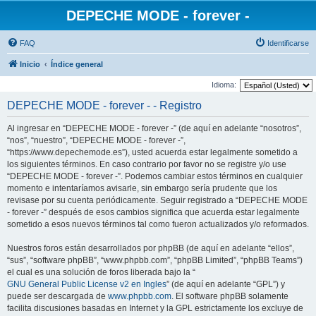
DEPECHE MODE - forever -
FAQ
Identificarse
Inicio
Índice general
Idioma:
DEPECHE MODE - forever - - Registro
Al ingresar en “DEPECHE MODE - forever -” (de aquí en adelante “nosotros”,
“nos”, “nuestro”, “DEPECHE MODE - forever -”,
“https://www.depechemode.es”), usted acuerda estar legalmente sometido a
los siguientes términos. En caso contrario por favor no se registre y/o use
“DEPECHE MODE - forever -”. Podemos cambiar estos términos en cualquier
momento e intentaríamos avisarle, sin embargo sería prudente que los
revisase por su cuenta periódicamente. Seguir registrado a “DEPECHE MODE
- forever -” después de esos cambios significa que acuerda estar legalmente
sometido a esos nuevos términos tal como fueron actualizados y/o reformados.
Nuestros foros están desarrollados por phpBB (de aquí en adelante “ellos”,
“sus”, “software phpBB”, “www.phpbb.com”, “phpBB Limited”, “phpBB Teams”)
el cual es una solución de foros liberada bajo la “
GNU General Public License v2 en Ingles
” (de aquí en adelante “GPL”) y
puede ser descargada de
www.phpbb.com
. El software phpBB solamente
facilita discusiones basadas en Internet y la GPL estrictamente los excluye de