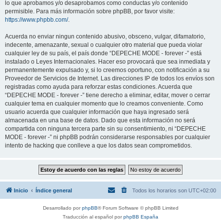
lo que aprobamos y/o desaprobamos como conductas y/o contenido
permisible. Para más información sobre phpBB, por favor visite:
https://www.phpbb.com/
.
Acuerda no enviar ningun contenido abusivo, obsceno, vulgar, difamatorio,
indecente, amenazante, sexual o cualquier otro material que pueda violar
cualquier ley de su país, el país donde “DEPECHE MODE - forever -” está
instalado o Leyes Internacionales. Hacer eso provocará que sea inmediata y
permanentemente expulsado y, si lo creemos oportuno, con notificación a su
Proveedor de Servicios de Internet. Las direcciones IP de todos los envíos son
registradas como ayuda para reforzar estas condiciones. Acuerda que
“DEPECHE MODE - forever -” tiene derecho a eliminar, editar, mover o cerrar
cualquier tema en cualquier momento que lo creamos conveniente. Como
usuario acuerda que cualquier información que haya ingresado será
almacenada en una base de datos. Dado que esta información no será
compartida con ninguna tercera parte sin su consentimiento, ni “DEPECHE
MODE - forever -” ni phpBB podrán considerarse responsables por cualquier
intento de hacking que conlleve a que los datos sean comprometidos.
Inicio
Índice general
Todos los horarios son
UTC+02:00
Desarrollado por
phpBB
® Forum Software © phpBB Limited
Traducción al español por
phpBB España