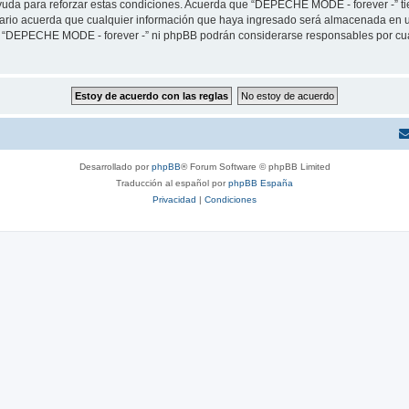
yuda para reforzar estas condiciones. Acuerda que “DEPECHE MODE - forever -” tien
rio acuerda que cualquier información que haya ingresado será almacenada en u
ni “DEPECHE MODE - forever -” ni phpBB podrán considerarse responsables por cua
Desarrollado por
phpBB
® Forum Software © phpBB Limited
Traducción al español por
phpBB España
Privacidad
|
Condiciones