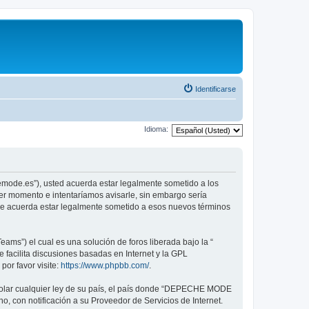
Identificarse
Idioma:
emode.es”), usted acuerda estar legalmente sometido a los
er momento e intentaríamos avisarle, sin embargo sería
ue acuerda estar legalmente sometido a esos nuevos términos
ams”) el cual es una solución de foros liberada bajo la “
 facilita discusiones basadas en Internet y la GPL
or favor visite:
https://www.phpbb.com/
.
violar cualquier ley de su país, el país donde “DEPECHE MODE
, con notificación a su Proveedor de Servicios de Internet.