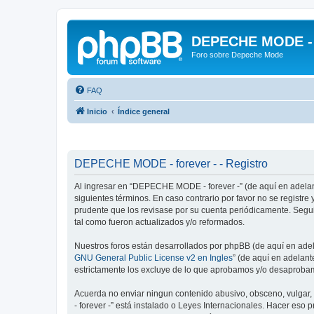
DEPECHE MODE - f
Foro sobre Depeche Mode
FAQ
Inicio
Índice general
DEPECHE MODE - forever - - Registro
Al ingresar en “DEPECHE MODE - forever -” (de aquí en adelan
siguientes términos. En caso contrario por favor no se regist
prudente que los revisase por su cuenta periódicamente. Seg
tal como fueron actualizados y/o reformados.
Nuestros foros están desarrollados por phpBB (de aquí en adela
GNU General Public License v2 en Ingles
” (de aquí en adelan
estrictamente los excluye de lo que aprobamos y/o desaprobam
Acuerda no enviar ningun contenido abusivo, obsceno, vulgar,
- forever -” está instalado o Leyes Internacionales. Hacer eso