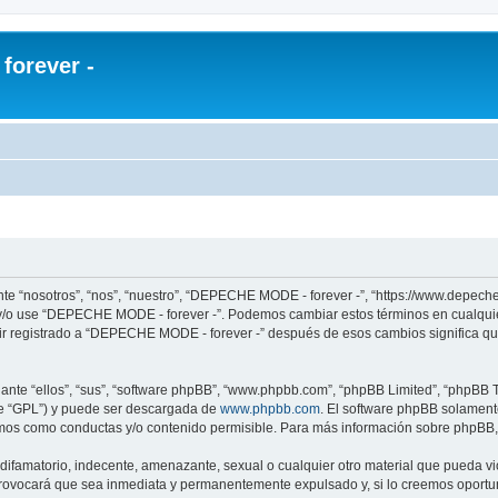
orever -
te “nosotros”, “nos”, “nuestro”, “DEPECHE MODE - forever -”, “https://www.depech
re y/o use “DEPECHE MODE - forever -”. Podemos cambiar estos términos en cualqui
uir registrado a “DEPECHE MODE - forever -” después de esos cambios significa q
nte “ellos”, “sus”, “software phpBB”, “www.phpbb.com”, “phpBB Limited”, “phpBB Te
te “GPL”) y puede ser descargada de
www.phpbb.com
. El software phpBB solamente
os como conductas y/o contenido permisible. Para más información sobre phpBB, p
 difamatorio, indecente, amenazante, sexual o cualquier otro material que pueda 
 provocará que sea inmediata y permanentemente expulsado y, si lo creemos oportuno