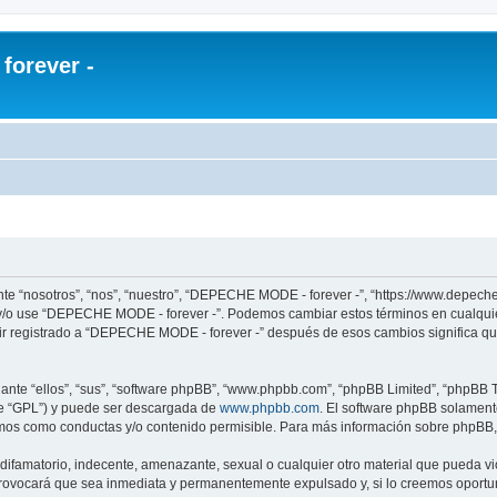
orever -
te “nosotros”, “nos”, “nuestro”, “DEPECHE MODE - forever -”, “https://www.depech
re y/o use “DEPECHE MODE - forever -”. Podemos cambiar estos términos en cualqui
uir registrado a “DEPECHE MODE - forever -” después de esos cambios significa q
nte “ellos”, “sus”, “software phpBB”, “www.phpbb.com”, “phpBB Limited”, “phpBB Te
te “GPL”) y puede ser descargada de
www.phpbb.com
. El software phpBB solamente
os como conductas y/o contenido permisible. Para más información sobre phpBB, p
 difamatorio, indecente, amenazante, sexual o cualquier otro material que pueda 
 provocará que sea inmediata y permanentemente expulsado y, si lo creemos oportuno