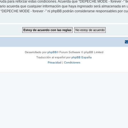
yuda para reforzar estas condiciones. Acuerda que “DEPECHE MODE - forever -” tien
rio acuerda que cualquier información que haya ingresado será almacenada en u
ni “DEPECHE MODE - forever -” ni phpBB podrán considerarse responsables por cua
Desarrollado por
phpBB
® Forum Software © phpBB Limited
Traducción al español por
phpBB España
Privacidad
|
Condiciones