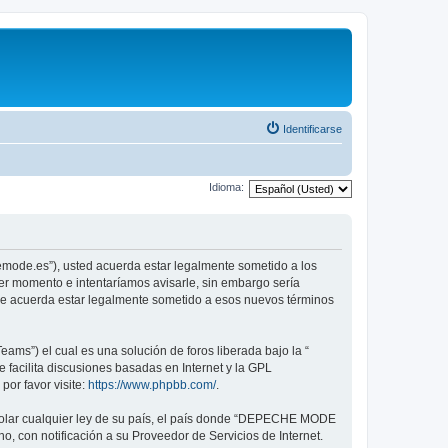
Identificarse
Idioma:
emode.es”), usted acuerda estar legalmente sometido a los
er momento e intentaríamos avisarle, sin embargo sería
ue acuerda estar legalmente sometido a esos nuevos términos
ams”) el cual es una solución de foros liberada bajo la “
 facilita discusiones basadas en Internet y la GPL
or favor visite:
https://www.phpbb.com/
.
violar cualquier ley de su país, el país donde “DEPECHE MODE
, con notificación a su Proveedor de Servicios de Internet.