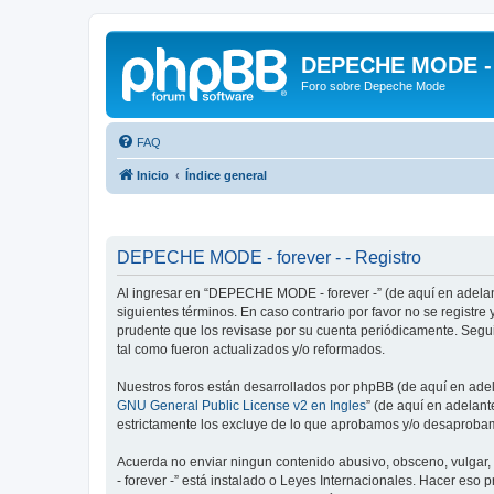
DEPECHE MODE - f
Foro sobre Depeche Mode
FAQ
Inicio
Índice general
DEPECHE MODE - forever - - Registro
Al ingresar en “DEPECHE MODE - forever -” (de aquí en adelan
siguientes términos. En caso contrario por favor no se regist
prudente que los revisase por su cuenta periódicamente. Seg
tal como fueron actualizados y/o reformados.
Nuestros foros están desarrollados por phpBB (de aquí en adela
GNU General Public License v2 en Ingles
” (de aquí en adelan
estrictamente los excluye de lo que aprobamos y/o desaprobam
Acuerda no enviar ningun contenido abusivo, obsceno, vulgar,
- forever -” está instalado o Leyes Internacionales. Hacer eso